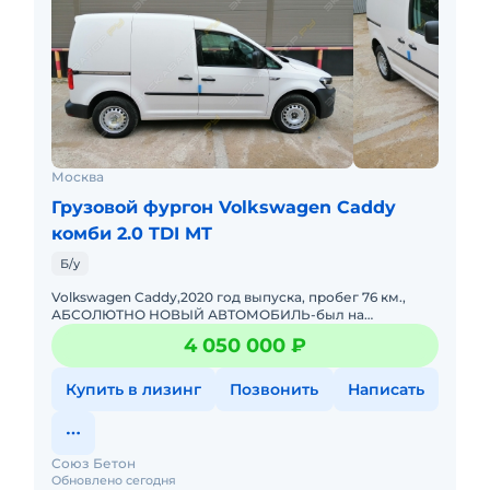
Москва
Грузовой фургон Volkswagen Caddy
комби 2.0 TDI MT
Б/у
Volkswagen Caddy,2020 год выпуска, пробег 76 км.,
АБСОЛЮТНО НОВЫЙ АВТОМОБИЛЬ-был на
хранении,Германия,грузовой фургон
4 050 000 ₽
цельнометаллический,евро-5,двигатель бензи
Купить в лизинг
Позвонить
Написать
Союз Бетон
Обновлено сегодня