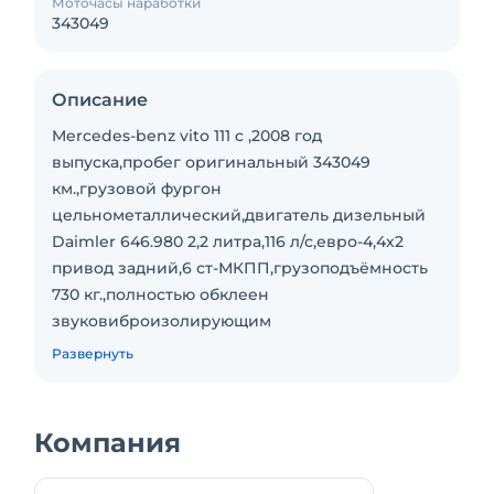
Моточасы наработки
343049
Описание
Mercedes-benz vito 111 c ,2008 год
выпуска,пробег оригинальный 343049
км.,грузовой фургон
цельнометаллический,двигатель дизельный
Daimler 646.980 2,2 литра,116 л/с,евро-4,4х2
привод задний,6 ст-МКПП,грузоподъёмность
730 кг.,полностью обклеен
звуковиброизолирующим
материалом,кондиционер,полный
Развернуть
электропакет,новая летняя резина,комплект
зимней резины.2 месяца назад поменял
турбину,цепь грм,форсунки, кардан,ступичные
Компания
подшипники,тормозные колодки,передние
рычаги,пружины и амортизаторы передние и