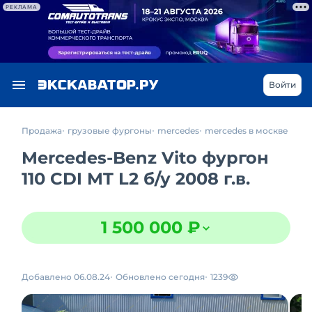
РЕКЛАМА
Войти
Продажа
грузовые фургоны
mercedes
mercedes в москве
Mercedes-Benz Vito фургон
110 CDI MT L2
б/у
2008 г.в.
1 500 000 ₽
Добавлено 06.08.24
Обновлено сегодня
1239