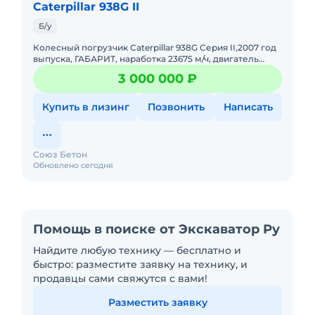
Caterpillar 938G II
Б/у
Колесный погрузчик Caterpillar 938G Серия II,2007 год
выпуска, ГАБАРИТ, наработка 23675 м/ч, двигатель
Caterpillar модель 3126B, 182 л/с (замена поршневой
3 000 000 ₽
групп
Купить в лизинг
Позвонить
Написать
Союз Бетон
Обновлено сегодня
Помощь в поиске от Экскаватор Ру
Найдите любую технику — бесплатно и
быстро: разместите заявку на технику, и
продавцы сами свяжутся с вами!
Разместить заявку