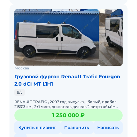
Москва
Грузовой фургон Renault Trafic Fourgon
2.0 dCi MT L1H1
Б/у
RENAULT TRAFIC , 2007 год выпуска, , белый, пробег
215313 км., 2+1 мест, двигатель дизель 2 литра объём
М9R 114 л/с, евро-4, МКПП, грузоподъёмность по
1 250 000 ₽
документа
Купить в лизинг
Позвонить
Написать