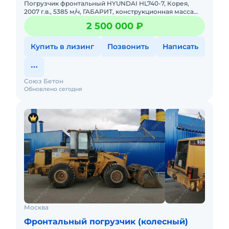
Погрузчик фронтальный HYUNDAI HL740-7, Корея,
2007 г.в., 5385 м/ч, ГАБАРИТ, конструкционная масса
11500 кг., двигатель Cuммins QSB5.9-C 142 л/с
2 500 000 ₽
(производство СШ
Купить в лизинг
Позвонить
Написать
Союз Бетон
Обновлено сегодня
Москва
Фронтальный погрузчик (колесный)