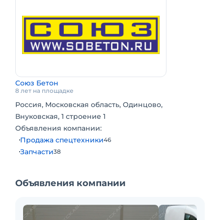
задние,наконечники рулевых тяг.Автомобиль
пригнан мной из Германии в декабре 2021
года.Осмотр в г. Одинцово, Московская
область, ул. Внуковская д. 1 стр.
1.ПОСРЕДНИКОВ И АВТОСАЛОНЫ ПРОСЬБА
НЕ БЕСПОКОИТЬ!
Союз Бетон
8 лет на площадке
Россия, Московская область, Одинцово,
Внуковская, 1 строение 1
Объявления компании:
Продажа спецтехники
46
Запчасти
38
Объявления компании