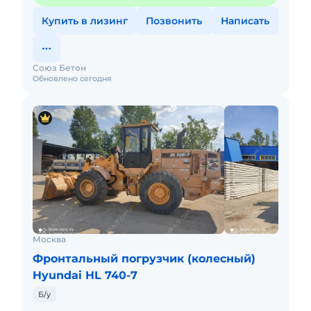
Купить в лизинг
Позвонить
Написать
Союз Бетон
Обновлено сегодня
Москва
Фронтальный погрузчик (колесный)
Hyundai HL 740-7
Б/у