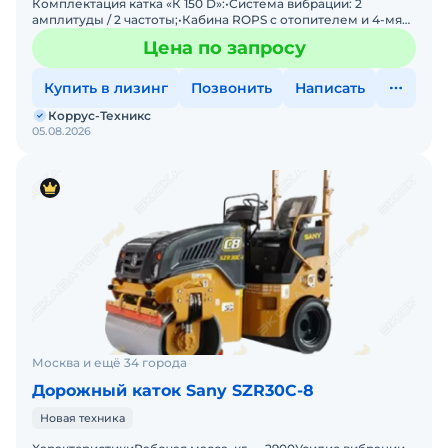
Комплектация катка «К 150 D»:•Система вибрации: 2
амплитуды / 2 частоты;•Кабина ROPS с отопителем и 4-мя
фарами;•Смещение вальцов впр
Цена по запросу
Купить в лизинг
Позвонить
Написать
Коррус-Техникс
05.08.2026
Москва и ещё 34 города
Дорожный каток Sany SZR30C-8
Новая техника