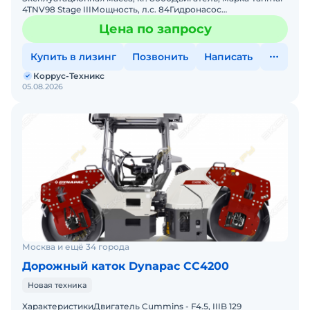
4TNV98 Stage IIIМощность, л.с. 84Гидронасос
DanfossАмплитуда 0,27/0,68Ширина вальца (мм)
Цена по запросу
1680Комплектаци
Купить в лизинг
Позвонить
Написать
Коррус-Техникс
05.08.2026
Москва и ещё 34 города
Дорожный каток Dynapac CC4200
Новая техника
ХарактеристикиДвигатель Cummins - F4.5, IIIB 129