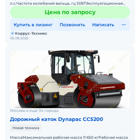
л.с.Частота колебаний вальца, гц 51/67Эксплуатационная
масса 10 400Ширина уплотняемой полосы 1730
Цена по запросу
ммКондиционер
Купить в лизинг
Позвонить
Написать
Коррус-Техникс
05.08.2026
Москва и ещё 34 города
Дорожный каток Dynapac CC5200
Новая техника
МассаМаксимальная рабочая масса 11 650 кгРабочая масса