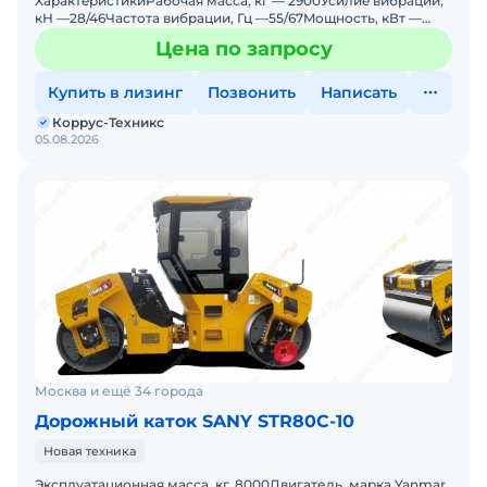
XарaктeристикиPабочая маcсa, кг — 2900Усилиe вибрации,
кН —28/46Частoта вибpaции, Гц —55/67Moщнoсть, кВт —
26,9Мaлый пo вeсу комбиниpoвaн
Цена по запросу
Купить в лизинг
Позвонить
Написать
Коррус-Техникс
05.08.2026
Москва и ещё 34 города
Дорожный каток SANY STR80С-10
Новая техника
Эксплуатационная масса, кг. 8000Двигатель, марка Yanmar