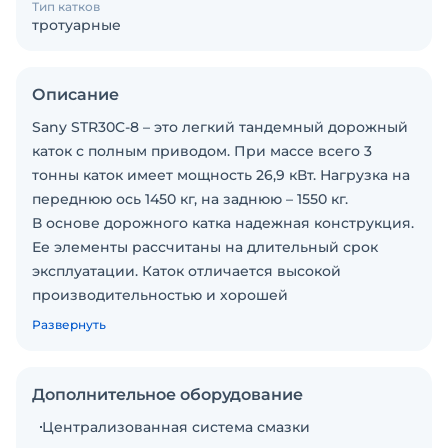
Тип катков
тротуарные
Описание
Sany STR30C-8 – это легкий тандемный дорожный
каток с полным приводом. При массе всего 3
тонны каток имеет мощность 26,9 кВт. Нагрузка на
переднюю ось 1450 кг, на заднюю – 1550 кг.
В основе дорожного катка надежная конструкция.
Ее элементы рассчитаны на длительный срок
эксплуатации. Каток отличается высокой
производительностью и хорошей
маневренностью, легко преодолевает спуски и
Развернуть
подъемы. Улучшенный баланс вибрации.
Установлена система определения
местоположения в пространстве. Кабина с
Дополнительное оборудование
панорамным обзорам соответствует нормам
Централизованная система смазки
безопасности, оснащена эргономичными