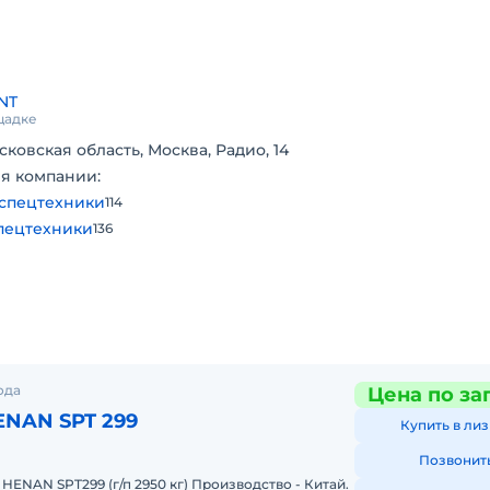
NT
щадке
сковская область, Москва, Радио, 14
я компании:
спецтехники
114
пецтехники
136
ода
Цена по за
ENAN SPT 299
Купить в лиз
Позвонит