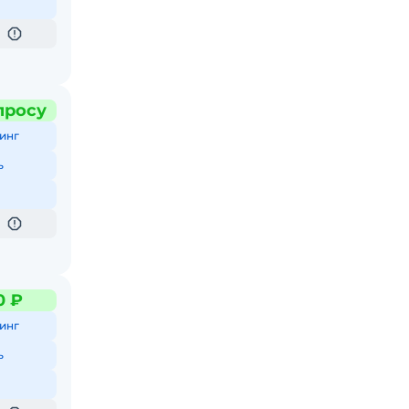
просу
инг
ь
0 ₽
инг
ь