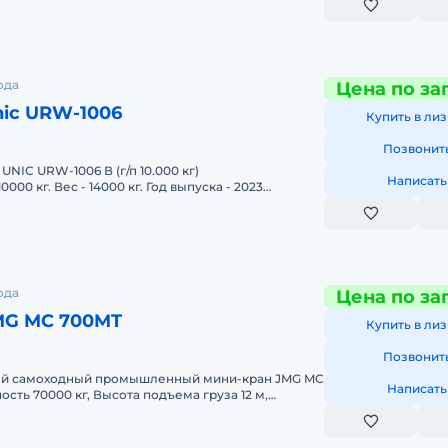
ода
Цена по за
ic URW-1006
Купить в лиз
Позвонит
Написать
000 кг. Вес - 14000 кг. Год выпуска - 2023
а подъема - 30,7м.
ода
Цена по за
MG MC 700MT
Купить в лиз
Позвонит
Написать
сота подъема груза 12 м,
т стрелы 7 м.