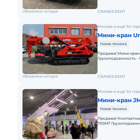
Обновлено сегодня
CRANES.RENT
Москва и ещё 34 гор
Мини-кран Un
Новая техника
Продажа! Мини-кран UNIC URW-1006 В (г/п 10.000 кг)
Грузоподъемность - 10
Комплектация: Высот
Обновлено сегодня
CRANES.RENT
Москва и ещё 34 гор
Мини-кран J
Новая техника
Продажа! Компактный самоходный промышленный мини-кран JMG MC
700MT Грузоподъемность 70000 кг, Вы
Горизонтальный выле