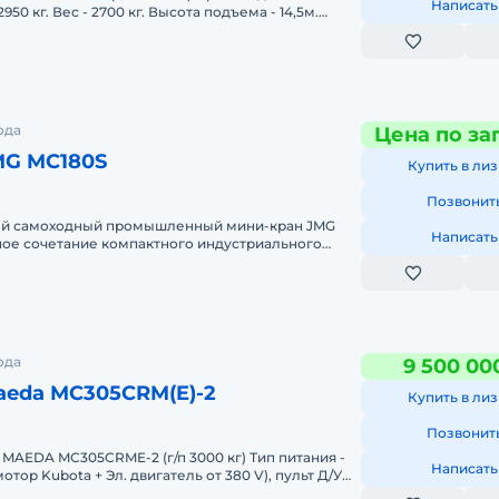
Написать
50 кг. Вес - 2700 кг. Высота подъема - 14,5м.
ода
Цена по за
MG MC180S
Купить в лиз
Позвонит
ый самоходный промышленный мини-кран JMG
Написать
ное сочетание компактного индустриального
ского погрузчика. Г
ода
9 500 00
aeda MC305CRM(E)-2
Купить в лиз
Позвонит
Написать
тор Kubota + Эл. двигатель от 380 V), пульт Д/У
3000