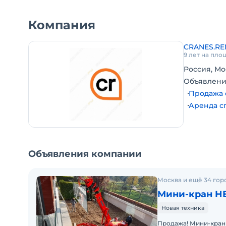
Состояние: Новый!
Полный комплект документов вкл ЭПСМ !
Компания
В наличии в Москве!
Стоимость на складе в Москве - по запросу!
CRANES.RE
Доставим в любую точку России.
9 лет на пло
Возможна продажа в лизинг.
Россия, Мо
Объявлени
Продажа 
Аренда с
Объявления компании
Москва и ещё 34 гор
Мини-кран H
Новая техника
Продажа! Мини-кран HENAN SPT299 (г/п 2950 кг) Производство - Китай.