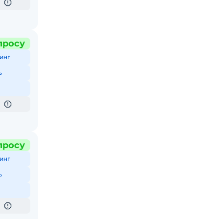
просу
инг
ь
просу
инг
ь