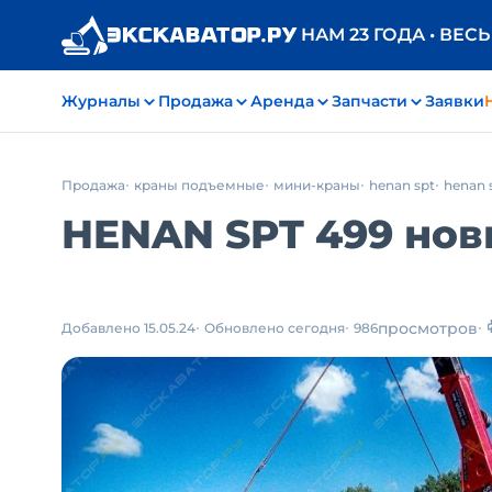
НАМ 23 ГОДА • ВЕС
Журналы
Продажа
Аренда
Запчасти
Заявки
Продажа
краны подъемные
мини-краны
henan spt
henan 
HENAN SPT 499 новы
просмотров
Добавлено 15.05.24
Обновлено сегодня
986