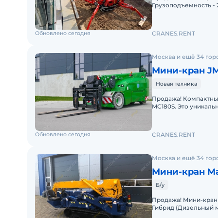
Грузоподъемность - 29
Комплектация: Гидр
Обновлено сегодня
CRANES.RENT
Москва и ещё 34 гор
Мини-кран J
Новая техника
Продажа! Компактн
MC180S. Это уникаль
крана и телескопиче
Обновлено сегодня
CRANES.RENT
Москва и ещё 34 гор
Мини-кран M
Б/у
Продажа! Мини-кран MAEDA MC305CRME-2 (г/п 3000 кг) Тип питания -
Гибрид (Дизельный мо
Грузоподъемность - 