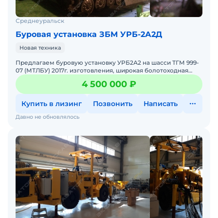
Среднеуральск
Буровая установка ЗБМ УРБ-2А2Д
Новая техника
Предлагаем буровую установку УРБ2А2 на шасси ТГМ 999-
07 (МТЛБУ) 2017г. изготовления, широкая болотоходная
гусеница, распашные двери. УРб2А2 с компрессором 4ВУ,
4 500 000 ₽
Купить в лизинг
Позвонить
Написать
Давно не обновлялось