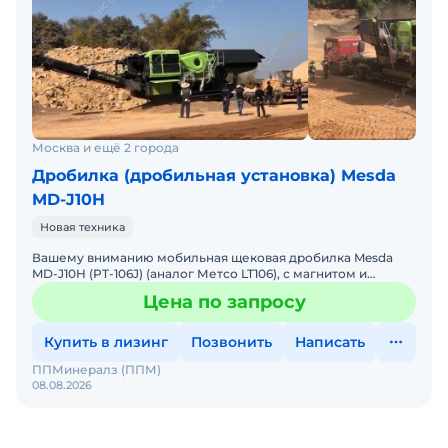
Москва и ещё 2 города
Дробилка (дробильная установка) Mesda
MD-J10H
Новая техника
Вашему вниманию мобильная щековая дробилка Mesda
MD-J10H (PT-106J) (аналог Метсо LT106), с магнитом и
боковым конвейером под рециклинг железобетона,
Цена по запросу
переработку
Купить в лизинг
Позвонить
Написать
ППМинералз (ППМ)
08.08.2026