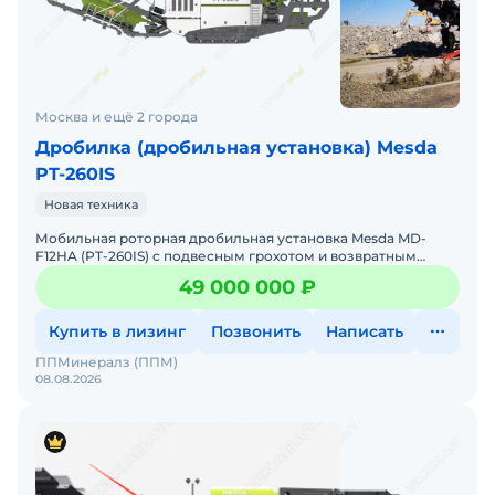
Москва и ещё 2 города
Дробилка (дробильная установка) Mesda
PT-260IS
Новая техника
Мобильная роторная дробильная установка Mesda MD-
F12HA (PT-260IS) с подвесным грохотом и возвратным
конвейером, КНР, новая от официального дилера, гарантия
49 000 000 ₽
1 го
Купить в лизинг
Позвонить
Написать
ППМинералз (ППМ)
08.08.2026