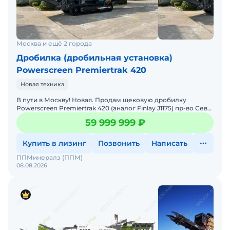
Москва и ещё 2 города
Дробилка (дробильная установка)
Powerscreen Premiertrak 420
Новая техника
В пути в Москву! Новая. Продам щековую дробилку
Powerscreen Premiertrak 420 (аналог Finlay J1175) пр-во Сев
Ирландия, производительностью до 450 т/ч, Очень удоб
59 999 999 ₽
Купить в лизинг
Позвонить
Написать
ППМинералз (ППМ)
08.08.2026