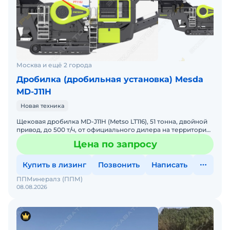
Москва и ещё 2 города
Дробилка (дробильная установка) Mesda
MD-J11H
Новая техника
Щековая дробилка MD-J11H (Metso LT116), 51 тонна, двойной
привод, до 500 т/ч, от официального дилера на территории
РФ, -Загрузочный бункер объемом 5 м, -Камера
Цена по запросу
Купить в лизинг
Позвонить
Написать
ППМинералз (ППМ)
08.08.2026