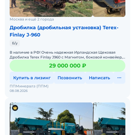
Москва и ещё 2 города
Дробилка (дробильная установка) Terex-
Finlay J-960
Б/у
В наличие в РФ! Очень надежная Ирландская Щековая
Дробилка Terex Finlay J960 с Магнитом, боковой конвейер,
2016 год выпуска , 5000 моточасов , Масса 29 т, Д
29 000 000 ₽
Купить в лизинг
Позвонить
Написать
ППМинералз (ППМ)
08.08.2026