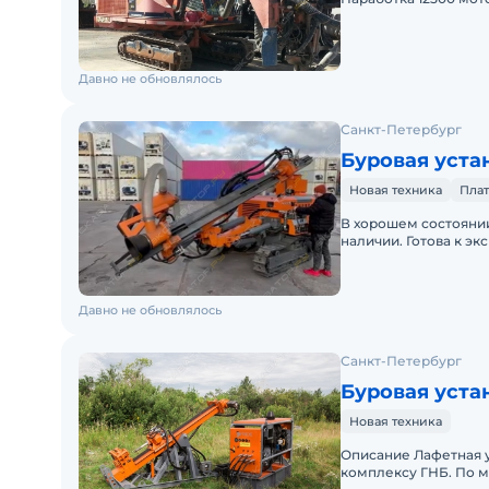
Давно не обновлялось
Санкт-Петербург
Буровая уст
Новая техника
Плат
В хорошем состоянии
наличии. Готова к э
по РФ. Полная докум
Давно не обновлялось
Санкт-Петербург
Новая техника
Описание Лафетная у
комплексу ГНБ. По м