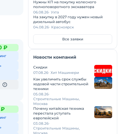
Нужны КП на покупку колесного
полноповоротного экскаватора
06.08.26
Ухта
На закупку в 2027 году нужен новый
дизельный автобус
04.08.26
Красноярск
Все заявки
0 ₽
инг
Новости компаний
ь
Скидки
07.08.26
Хит Машинери
Как увеличить срок службы
ходовой части строительной
техники
05.08.26
Строительные Машины,
Москва
 ₽
Почему китайская техника
перестала уступать
инг
европейской
03.08.26
ь
Строительные Машины,
Москва