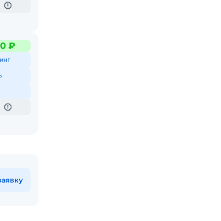
0 ₽
инг
ь
заявку