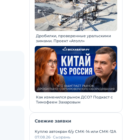
Дробилки, проверенные уральскими
зимами. Проект «Атолл»
Как изменился рынок ДСО? Подкаст с
Тимофеем Захаровым
Свежие заявки
Куплю автокран б/у СМК-14 или СМК-12А
07.08.26
Сызрань