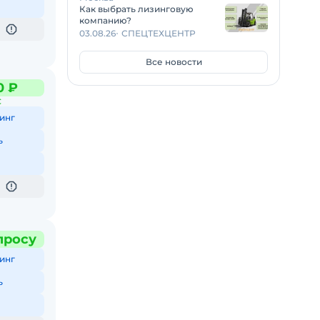
Как выбрать лизинговую
компанию?
03.08.26
СПЕЦТЕХЦЕНТР
Все новости
0 ₽
С
инг
ь
просу
инг
ь