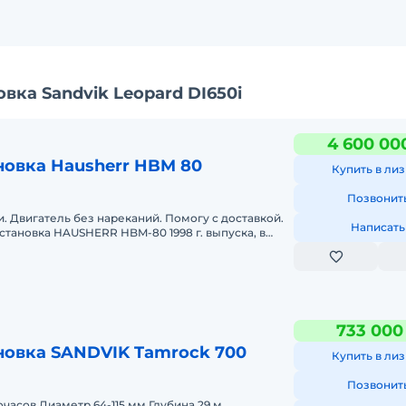
вка Sandvik Leopard DI650i
4 600 00
новка Hausherr HBM 80
Купить в лиз
Позвонит
. Двигатель без нареканий. Помогу с доставкой.
Написать
установка HAUSHERR HBM-80 1998 г. выпуска, в
 предпродажн
733 000
новка SANDVIK Tamrock 700
Купить в лиз
Позвонит
очасов Диаметр 64-115 мм Глубина 29 м