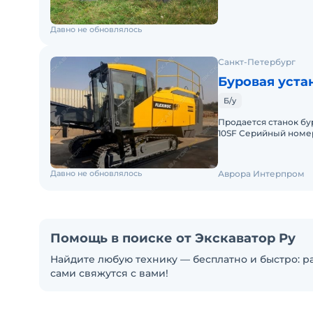
установке ГНБ на гу
Давно не обновлялось
Санкт-Петербург
Буровая устан
Б/у
Продается станок бу
10SF Серийный номер
моточасов: 4102 Сост
Давно не обновлялось
Аврора Интерпром
Помощь в поиске от Экскаватор Ру
Найдите любую технику — бесплатно и быстро: ра
сами свяжутся с вами!