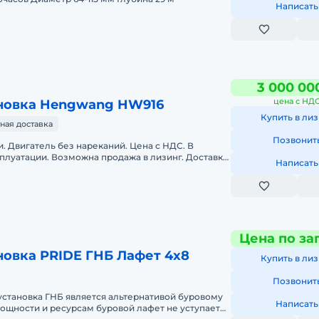
Написать
3 000 00
цена с НД
ановка Hengwang HW916
Купить в лиз
ная доставка
Позвонит
. Двигатель без нареканий. Цена с НДС. В
ксплуатации. Возможна продажа в лизинг. Доставка
Написать
ентация. При
Цена по за
Буровая установка PRIDE ГНБ Лафет 4х8
Купить в лиз
Позвонит
становка ГНБ является альтернативой буровому
Написать
ощности и ресурсам буровой лафет не уступает