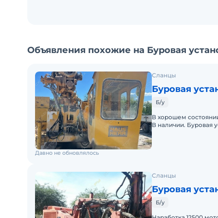
Объявления похожие на Буровая устано
Сланцы
Буровая уста
Б/у
В хорошем состоянии
В наличии. Буровая 
2006 году пройдено
Давно не обновлялось
Сланцы
Буровая уста
Б/у
Наработка 12500 мот