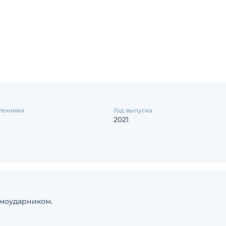
техники
Год выпуска
2021
вмоударником.