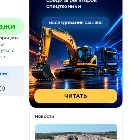
дажи
продана.
цы
утся с
ые
ения
Новости