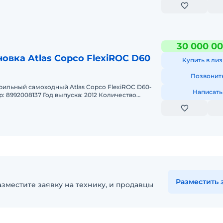
сеничном шасс
30 000 00
овка Atlas Copco FlexiROC D60
Купить в лиз
Позвонит
рильный самоходный Atlas Copco FlexiROC D60-
Написать
: 8992008137 Год выпуска: 2012 Количество
ояние: отлич
Разместить 
зместите заявку на технику, и продавцы