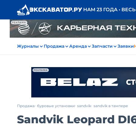
НАМ 23 ГОДА • ВЕС
РЕКЛАМА
Журналы
Продажа
Аренда
Запчасти
Заявки
РЕКЛАМА
Продажа
буровые установки
sandvik
sandvik в тампере
Sandvik Leopard DI6