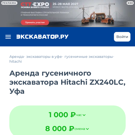
РЕКЛАМА
Войти
Аренда
экскаваторы в уфе
гусеничные экскаваторы
hitachi
Аренда гусеничного
экскаватора Hitachi ZX240LC,
Уфа
1 000 ₽
час
8 000 ₽
смена