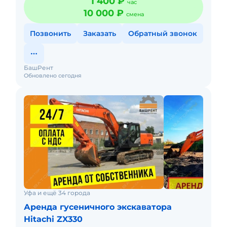
1 400 ₽
час
Краткосрочная а
10 000 ₽
смена
Позвонить
Заказать
Обратный звонок
БашРент
Обновлено сегодня
Уфа и ещё 34 города
Аренда гусеничного экскаватора
Hitachi ZX330