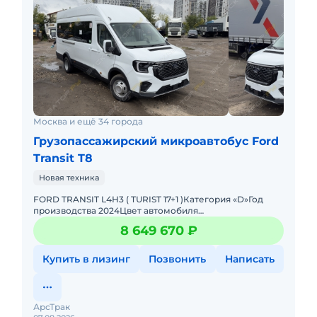
Москва и ещё 34 города
Грузопассажирский микроавтобус Ford
Transit T8
Новая техника
FORD TRANSIT L4H3 ( TURIST 17+1 )Категория «D»Год
производства 2024Цвет автомобиля
БелыйСнаряжённая масса автомобиля 3 495 кг.Версия
8 649 670 ₽
L4H3 2,3L TDi 1
Купить в лизинг
Позвонить
Написать
АрсТрак