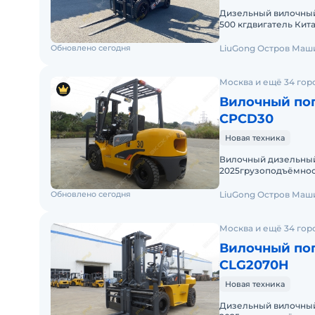
Дизельный вилочный
500 кгдвигатель Кита
подъёма 3000 мм / 
Обновлено сегодня
LiuGong Остров Маш
Москва и ещё 34 гор
Вилочный пог
CPCD30
Новая техника
Вилочный дизельный
2025грузоподъёмност
двухсекционная высо
Обновлено сегодня
LiuGong Остров Маш
Москва и ещё 34 гор
Вилочный пог
CLG2070H
Новая техника
Дизельный вилочный