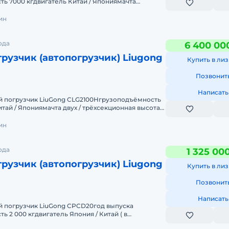
ь 7000 кгдвигатель Китай / Япониямачта
а подъёма 3,0 м / 4.5допо
ин
ода
6 400 00
рузчик (автопогрузчик) Liugong
Купить в лиз
Позвонит
Написать
 погрузчик LiuGong CLG2100Hгрузоподъёмность
итай / Япониямачта двух / трёхсекционная высота
мЗаводская
ин
ода
1 325 00
рузчик (автопогрузчик) Liugong
Купить в лиз
Позвонит
Написать
 погрузчик LiuGong CPCD20год выпуска
 2 000 кгдвигатель Япония / Китай ( в
ектации )мачта двух / трёхс