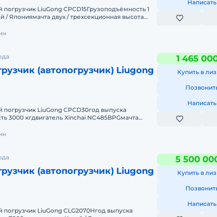
Написать
 погрузчик LiuGong CPCD15Грузоподъёмность 1
й / Япониямачта двух / трехсекционная высота
4500 ммдополнит
ин
ода
1 465 00
рузчик (автопогрузчик) Liugong
Купить в лиз
Позвонит
Написать
 погрузчик LiuGong CPCD30год выпуска
ь 3000 кгдвигатель Xinchai NC485BPGмачта
та подъёма 3,0 мЗаводская
ин
ода
5 500 00
рузчик (автопогрузчик) Liugong
Купить в лиз
Позвонит
Написать
 погрузчик LiuGong CLG2070Hгод выпуска