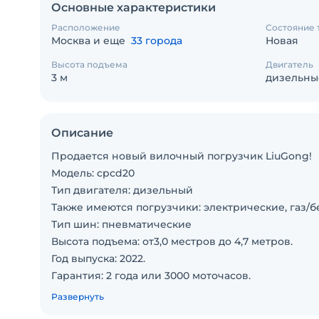
Основные характеристики
Расположение
Состояние 
Москва и еще
33 города
Новая
Высота подъема
Двигатель
3 м
дизельны
Описание
Продается новый вилочный погрузчик LiuGong!
Модель: cpcd20
Тип двигателя: дизельный
Также имеются погрузчики: электрические, газ/
Тип шин: пневматические
Высота подъема: от3,0 местров до 4,7 метров.
Год выпуска: 2022.
Гарантия: 2 года или 3000 моточасов.
Также в наличии запчасти. Официальное сервис
Развернуть
обслуживание, склад запчастей, шины (суперэлас