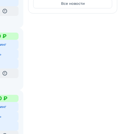
Все новости
0 ₽
инг
ь
0 ₽
инг
ь