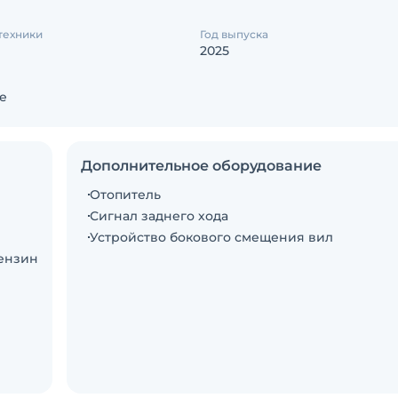
техники
Год выпуска
2025
е
Дополнительное оборудование
Отопитель
Сигнал заднего хода
Устройство бокового смещения вил
бензин
ное
тик),