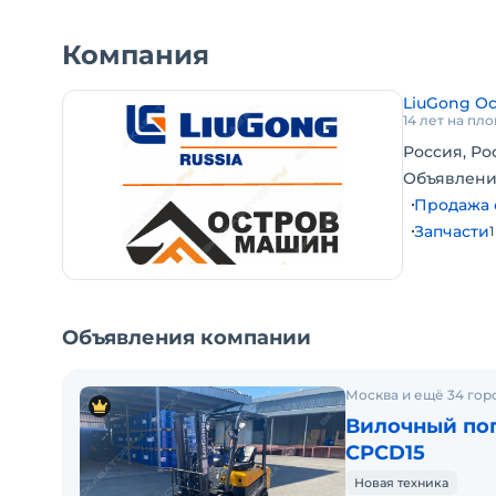
дополнительное оборудование.
Лизинг, трейд-ин.
Компания
Большой выбор техники.
Доставка по всех России.
LiuGong О
ТОРГ! Цена с НДС. Помогу с доставкой. В наличии
14 лет на пл
Возможна продажа в лизинг.Готова к эксплуатаци
Россия, Ро
Объявлени
Продажа 
Запчасти
1
Объявления компании
Москва и ещё 34 гор
Вилочный пог
CPCD15
Новая техника