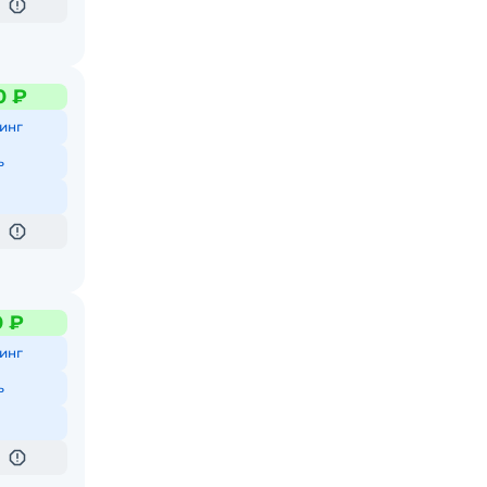
0 ₽
инг
ь
0 ₽
инг
ь