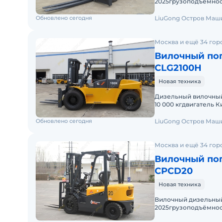
2025грузоподъёмност
трёхсекционная высот
Обновлено сегодня
LiuGong Остров Маш
Москва и ещё 34 гор
Вилочный пог
CLG2100H
Новая техника
Дизельный вилочный
10 000 кгдвигатель К
подъёма 3,0 м / 4,5 
Обновлено сегодня
LiuGong Остров Маш
Москва и ещё 34 гор
Вилочный пог
CPCD20
Новая техника
Вилочный дизельный
2025грузоподъёмность
зависимости от компл