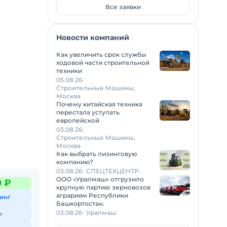
Все заявки
Новости компаний
Как увеличить срок службы
ходовой части строительной
техники
05.08.26
Строительные Машины,
Москва
Почему китайская техника
перестала уступать
европейской
03.08.26
Строительные Машины,
Москва
Как выбрать лизинговую
компанию?
03.08.26
СПЕЦТЕХЦЕНТР
ООО «Уралмаш» отгрузило
0 ₽
крупную партию зерновозов
аграриям Республики
инг
Башкортостан.
03.08.26
Уралмаш
ь