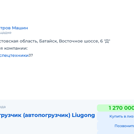
стров Машин
.
ощадке
и.
стовская область, Батайск, Восточное шоссе, 6 "Д"
я компании:
спецтехники
37
ода
1 270 00
рузчик (автопогрузчик) Liugong
Купить в лиз
Позвонит