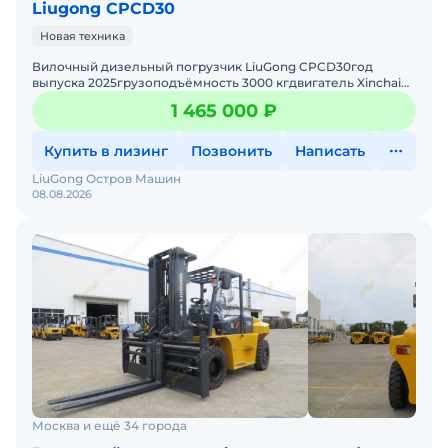
Liugong CPCD30
Новая техника
Вилочный дизельный погрузчик LiuGong CPCD30год
выпуска 2025грузоподъёмность 3000 кгдвигатель Xinchai
NC485BPGмачта двухсекционная высота подъёма 3,0
1 465 000 ₽
мЗаводская
Купить в лизинг
Позвонить
Написать
LiuGong Остров Машин
08.08.2026
Москва и ещё 34 города