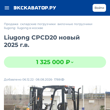
Войти
Продажа
складские погрузчики
вилочные погрузчики
liugong
liugong в москве
Liugong CPCD20 новый
2025 г.в.
1 325 000 ₽
Добавлено 06.12.22
08.08.2026
1788