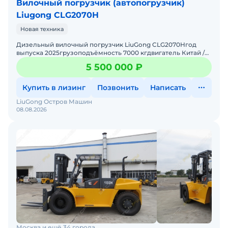
Вилочный погрузчик (автопогрузчик)
Liugong CLG2070H
Новая техника
Дизельный вилочный погрузчик LiuGong CLG2070Hгод
выпуска 2025грузоподъёмность 7000 кгдвигатель Китай /
Япониямачта трёхсекционная высота подъёма 3,0 м /
5 500 000 ₽
4.5допо
Купить в лизинг
Позвонить
Написать
LiuGong Остров Машин
08.08.2026
Москва и ещё 34 города