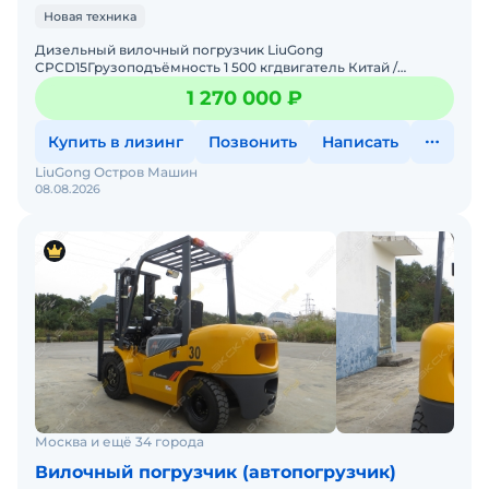
• Aгрегатный ремонт , установка дополнительного
Новая техника
оборудования , техническое обслуживание.
Дизельный вилочный погрузчик LiuGong
• Навесное оборудование.
CPCD15Грузоподъёмность 1 500 кгдвигатель Китай /
Япониямачта двух / трехсекционная высота подъёма 3000
1 270 000 ₽
мм / 4500 ммдополнит
Купить в лизинг
Позвонить
Написать
LiuGong Остров Машин
08.08.2026
Москва и ещё 34 города
Вилочный погрузчик (автопогрузчик)