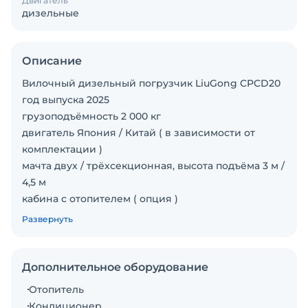
Двигатель
дизельные
Описание
Вилочный дизельный погрузчик LiuGong CPCD20
год выпуска 2025
грузоподъёмность 2 000 кг
двигатель Япония / Китай ( в зависимости от
комплектации )
мачта двух / трёхсекционная, высота подъёма 3 м /
4,5 м
кабина с отопителем ( опция )
Боковое смещение каретки ( опция )
Развернуть
дополнительная гидролиния
Заводская гарантия на все погрузчики LiuGong
составляет 2 года или 3000 моточасов.
Дополнительное оборудование
Реализуемая техника проходит обязательную
Отопитель
предпродажную подготовку.
Кондиционер