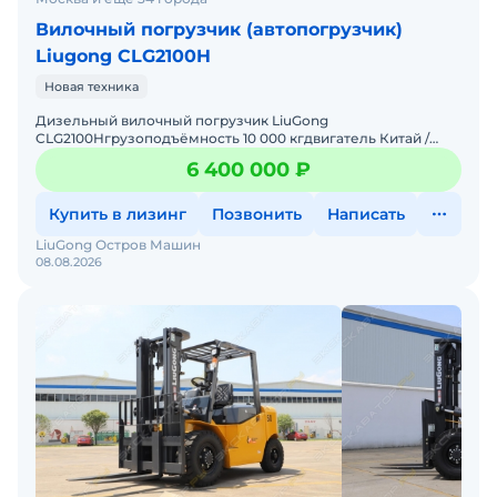
Вилочный погрузчик (автопогрузчик)
Liugong CLG2100H
Новая техника
Дизельный вилочный погрузчик LiuGong
CLG2100Hгрузоподъёмность 10 000 кгдвигатель Китай /
Япониямачта двух / трёхсекционная высота подъёма 3,0 м /
6 400 000 ₽
4,5 мЗаводская
Купить в лизинг
Позвонить
Написать
LiuGong Остров Машин
08.08.2026