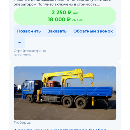
оператором. Топливо включено в стоимость.
Долгосрочная аренда. Краткосрочная аренда. Сейчас
2 250 ₽
час
свободна. Техника
18 000 ₽
смена
Позвонить
Заказать
Обратный звонок
Стройтехнотранс
07.08.2026
Люберцы