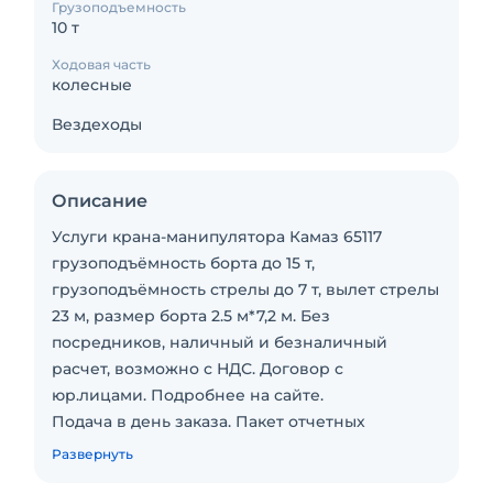
Грузоподъемность
10 т
Ходовая часть
колесные
Вездеходы
Описание
Услуги крана-манипулятора Камаз 65117
грузоподъёмность борта до 15 т,
грузоподъёмность стрелы до 7 т, вылет стрелы
23 м, размер борта 2.5 м*7,2 м. Без
посредников, наличный и безналичный
расчет, возможно с НДС. Договор с
юр.лицами. Подробнее на сайте.
Подача в день заказа. Пакет отчетных
документов. С оператором. Топливо включено
Развернуть
в стоимость. Долгосрочная аренда.