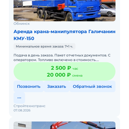
Обнинск
Аренда крана-манипулятора Галичанин
КМУ-150
Минимальное время заказа: 7+1 ч.
Подача в день заказа. Пакет отчетных документов. С
оператором. Топливо включено в стоимость.
Долгосрочная аренда. Краткосрочная аренда. Техника
2 500 ₽
час
с малой наработк
20 000 ₽
смена
Позвонить
Заказать
Обратный звонок
Стройтехнотранс
07.08.2026