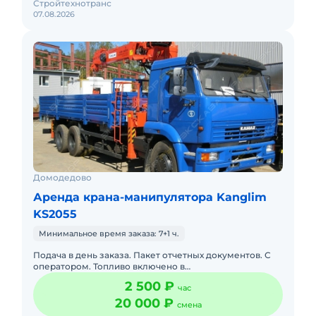
Стройтехнотранс
07.08.2026
Домодедово
Аренда крана-манипулятора Kanglim
KS2055
Минимальное время заказа: 7+1 ч.
Подача в день заказа. Пакет отчетных документов. С
оператором. Топливо включено в
стоимость.Полноценный бортовой автомобиль Камаз
2 500 ₽
час
с собственной кран-манипулятор
20 000 ₽
смена