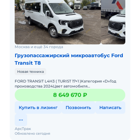
Москва и ещё 34 города
Грузопассажирский микроавтобус Ford
Transit T8
Новая техника
FORD TRANSIT L4H3 ( TURIST 17+1 )Категория «D»Год
производства 2024Цвет автомобиля
БелыйСнаряжённая масса автомобиля 3 495 кг.Версия
8 649 670 ₽
L4H3 2,3L TDi 1
Купить в лизинг
Позвонить
Написать
АрсТрак
Обновлено сегодня