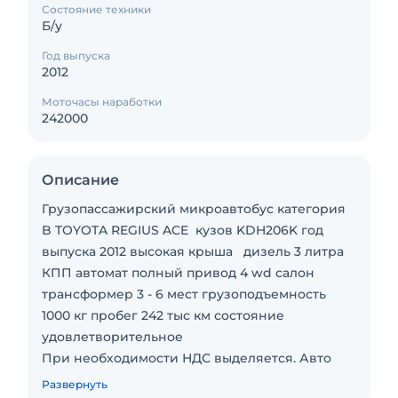
Состояние техники
Б/у
Год выпуска
2012
Моточасы наработки
242000
Описание
Грузопассажирский микроавтобус категория
B TOYOTA REGIUS ACE кузов KDH206K год
выпуска 2012 высокая крыша дизель 3 литра
КПП автомат полный привод 4 wd салон
трансформер 3 - 6 мест грузоподъемность
1000 кг пробег 242 тыс км состояние
удовлетворительное
При необходимости НДС выделяется. Авто
мото техника по выбору клиента покупается,
Развернуть