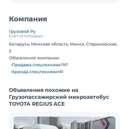
растаможивается и поставляется с аукционов
Японии в адрес клиента. Подробности выбора
и покупки, разнообразие авто, мото техники
Компания
смотреть на atmkorp. Огромный выбор,
большое разнообразие марок, моделей и
Грузовой Ру
модификаций, реальное состояние, пробег и
6 лет на площадке
стоимость.
Беларусь, Минская область, Минск, Стариновская,
2
Объявления компании:
Продажа спецтехники
7167
Аренда спецтехники
461
Объявления похожие на
Грузопассажирский микроавтобус
TOYOTA REGIUS ACE