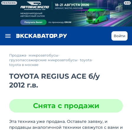
РЕКЛАМА
Войти
Продажа
микроавтобусы
грузопассажирские микроавтобусы
toyota
toyota в москве
TOYOTA REGIUS ACE
б/у
2012 г.в.
Снята с продажи
Эта техника уже продана. Оставьте заявку, и
продавцы аналогичной техники свяжутся с вами и