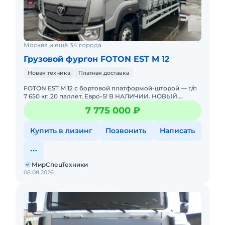
Москва и ещё 34 города
Грузовой фургон FOTON EST M 12
Новая техника
Платная доставка
FOTON EST M 12 с бортовой платформой-шторой — г/п
7 650 кг, 20 паллет, Евро-5! В НАЛИЧИИ. НОВЫЙ.
Можно в ЛИЗИНГ. Цена С НДС.Основные
7 775 000 ₽
параметры:Грузоподъё
Купить в лизинг
Позвонить
Написать
МирСпецТехники
06.08.2026