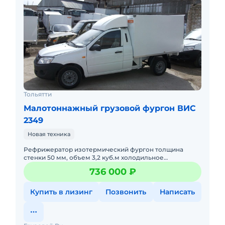
Тольятти
Малотоннажный грузовой фургон ВИС
2349
Новая техника
Рефрижератор изотермический фургон толщина
стенки 50 мм, объем 3,2 куб.м холодильное
оборудование Элинж 07 (- 20 град)
736 000 ₽
Купить в лизинг
Позвонить
Написать