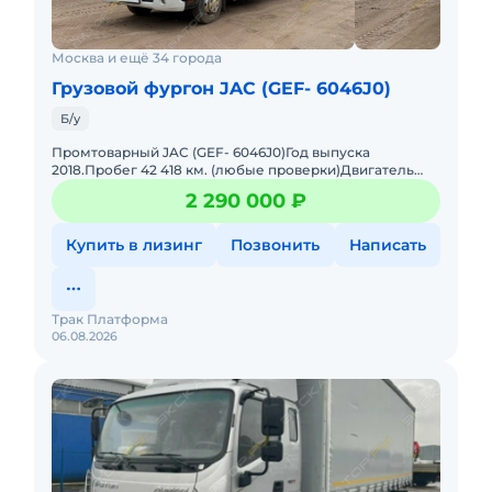
Москва и ещё 34 города
Грузовой фургон JAC (GEF- 6046J0)
Б/у
Промтоварный JAC (GEF- 6046J0)Год выпуска
2018.Пробег 42 418 км. (любые проверки)Двигатель
ISF3Объем 3 760 см3.Мощность двигателя: 152
2 290 000 ₽
л.с.Экологический класс 5
Купить в лизинг
Позвонить
Написать
Трак Платформа
06.08.2026