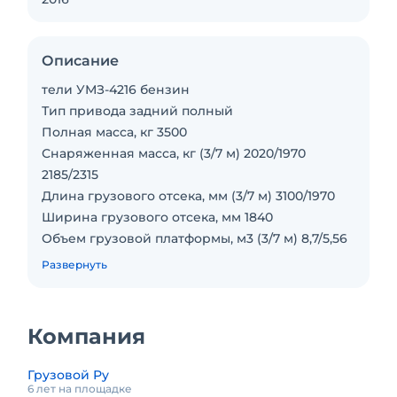
Описание
тели УМЗ-4216 бензин
Тип привода задний полный
Полная масса, кг 3500
Снаряженная масса, кг (3/7 м) 2020/1970
2185/2315
Длина грузового отсека, мм (3/7 м) 3100/1970
Ширина грузового отсека, мм 1840
Объем грузовой платформы, м3 (3/7 м) 8,7/5,56
Площадь грузовой платформы, м2 (3/7 м) 5,7/3,6
Развернуть
Погрузочная высота, мм 725 825
Мощность двигателя, л. с. 106,8
Рабочий объем двигателя, л 2,89
Компания
Максимальный контрольный расход топлива,
л/100км при 80 км/ч 13 15
Грузовой Ру
Постоянный клиренс, мм 170 190
6 лет на площадке