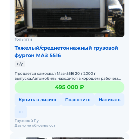
Тольятти
Тяжелый/среднетоннажный грузовой
фургон МАЗ 5516
Б/у
Продается самосвал Маз-5516 20 т 2000 г
выпуска.Автомобиль находится в хорошем рабочем
состоянии ,был в работе до конца сезона.На
495 000 ₽
автомобиле установлено много н
Купить в лизинг
Позвонить
Написать
Грузовой Ру
Давно не обновлялось