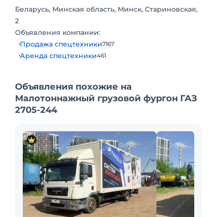
Минимальный радиус поворота, м 5,5 7,5
Беларусь, Минская область, Минск, Стариновская,
2
Объявления компании:
Продажа спецтехники
7167
Аренда спецтехники
461
Объявления похожие на
Малотоннажный грузовой фургон ГАЗ
2705-244