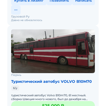
Купить в лизинг
Позвонить
Написать
Грузовой Ру
Давно не обновлялось
Пермь
Туристический автобус VOLVO B10M70
Б/у
туристический автобус Volvo B10m70, 61 местный.
сборка Швеция много нового, был до декабря на
линии. пробег 951488 км. рама усилена
525 000 ₽