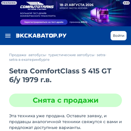
РЕКЛАМА
Войти
Продажа
автобусы
туристические автобусы
setra
setra в екатеринбурге
Setra ComfortClass S 415 GT
б/у
1979 г.в.
Снята с продажи
Эта техника уже продана. Оставьте заявку, и
продавцы аналогичной техники свяжутся с вами и
предложат доступные варианты.