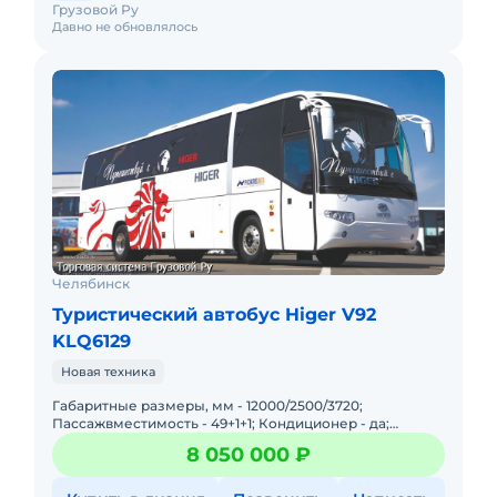
Грузовой Ру
Давно не обновлялось
Челябинск
Туристический автобус Higer V92
KLQ6129
Новая техника
Габаритные размеры, мм - 12000/2500/3720;
Пассажвместимость - 49+1+1; Кондиционер - да;
Модель двигателя - Cummins ISLe 340 40 (Евро 4);
8 050 000 ₽
Мощность двигателя