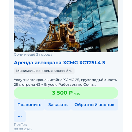
Сочи и ещё 2 города
Аренда автокрана XCMG XCT25L4 S
Минимальное время заказа: 8 ч.
Услуги автокрана китайца XCMG 25, грузоподъёмность
25 т. стрела 42 + 9гусек. Работаем по Сочи,
Краснодарскому Краю, Крыму. Наличный и
3 500 ₽
час
безналичный расчет НДС. Оп
Позвонить
Заказать
Обратный звонок
РенТэк
08.08.2026