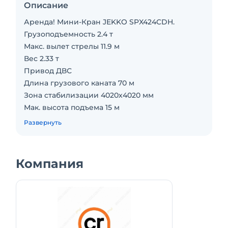
Описание
Аренда! Мини-Кран JEKKO SPX424CDH.
Грузоподъемность 2.4 т
Макс. вылет стрелы 11.9 м
Вес 2.33 т
Привод ДВС
Длина грузового каната 70 м
Зона стабилизации 4020х4020 мм
Мак. высота подъема 15 м
Тип двигателя дизель/сеть (380 В)/аккумулятор
Развернуть
Габариты 3150 х 980 х 1950 мм
Горизонтальный вылет (max) 11.9 м
Двигатель 14.9/20.0 кВт/л.с.
Компания
Объём топливного бака 20 литров.
В наличии! Полный комплект документов:
Свидетельство о регистрации; паспорт с
регистрацией в Ростехнадзоре! ОПО; ЧТО и
ПТО!