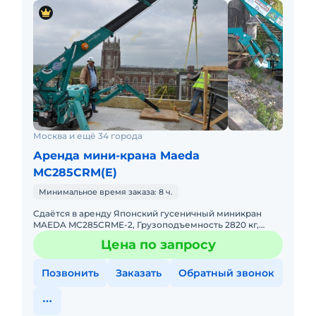
Москва и ещё 34 города
Аренда мини-крана Maeda
MC285CRM(E)
Минимальное время заказа: 8 ч.
Сдаётся в аренду Японский гусеничный миникран
MAEDA MC285CRME-2, Грузоподъемность 2820 кг,
вылет стрелы 8,7м. Габариты в сложенном
Цена по запросу
положении: Ширина – 75 см.; Д
Позвонить
Заказать
Обратный звонок