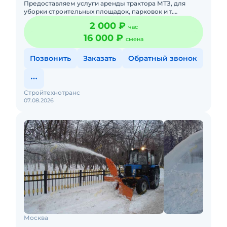
Предоставляем услуги аренды трактора МТЗ, для
уборки строительных площадок, парковок и т.
д.Подача в день заказа.Пакет отчетных документов. С
2 000 ₽
час
оператором. Топлив
16 000 ₽
смена
Позвонить
Заказать
Обратный звонок
Стройтехнотранс
07.08.2026
Москва