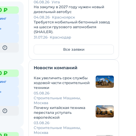
06.08.26
Ухта
На закупку в 2027 году нужен новый
0 ₽
дизельный автобус
04.08.26
Красноярск
инг
Требуется мобильный бетонный завод
на шасси грузового автомобиля
ь
(SHAILER).
31.07.26
Краснодар
Все заявки
Новости компаний
0 ₽
Как увеличить срок службы
инг
ходовой части строительной
техники
ь
05.08.26
Строительные Машины,
Москва
Почему китайская техника
перестала уступать
европейской
03.08.26
Строительные Машины,
Москва
0 ₽