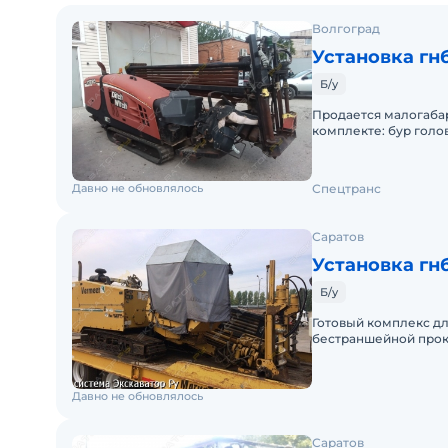
Волгоград
Установка гнб
Б/у
Продается малогабари
комплекте: бур голо
"бобровый хвост" 5 ш
Давно не обновлялось
Спецтранс
Саратов
Установка гн
Б/у
Готовый комплекс дл
бестраншейной прок
1999г.выпуска, нараб
Давно не обновлялось
Саратов