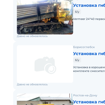
Установка гн
Б/у
Vermeer 24*40 первой
Давно не обновлялось
Борисоглебск
Установка гнб
Б/у
Установка в хорошем
комплекте смесительн
расширителя (от 180 
Давно не обновлялось
Ростов-на-Дону
Установка гн