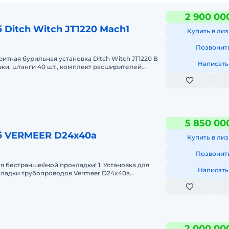
2 900 00
 Ditch Witch JT1220 Mach1
Купить в лиз
Позвонит
тная бурильная установка Ditch Witch JT1220 В
Написать
вки, штанги 40 шт., комплект расширителей
т. Характер
5 850 00
б VERMEER D24x40a
Купить в лиз
Позвонит
я бестраншейной прокладки! 1. Установка для
Написать
ладки трубопроводов Vermeer D24x40a
отка 3600 м/ч, система
2 000 00