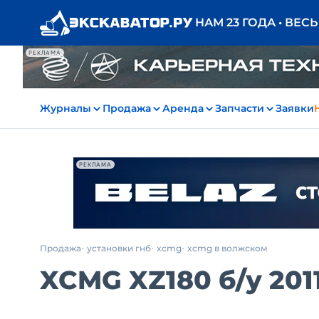
НАМ 23 ГОДА • ВЕС
РЕКЛАМА
Журналы
Продажа
Аренда
Запчасти
Заявки
РЕКЛАМА
Продажа
установки гнб
xcmg
xcmg в волжском
XCMG XZ180
б/у
2011