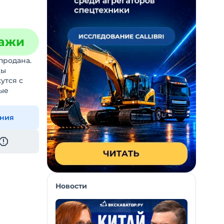
дажи
продана.
цы
утся с
ые
ения
Новости