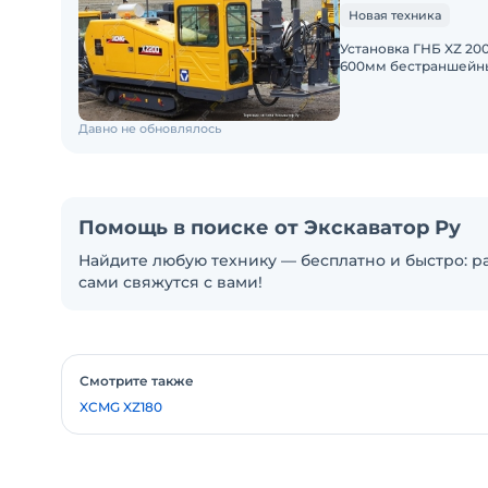
Новая техника
Установка ГНБ XZ 200
600мм бестраншейным
тонн. Усилие подачи
Давно не обновлялось
Помощь в поиске от Экскаватор Ру
Найдите любую технику — бесплатно и быстро: ра
сами свяжутся с вами!
Смотрите также
XCMG XZ180