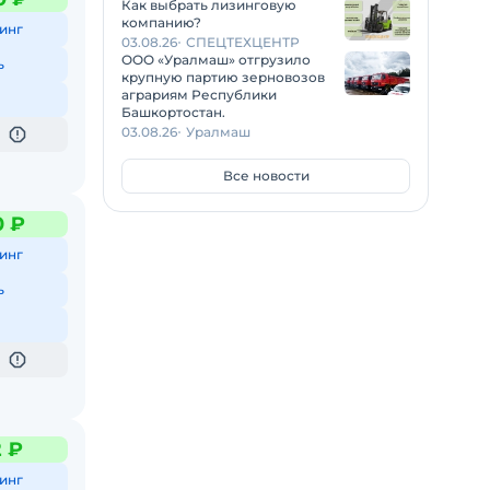
Как выбрать лизинговую
компанию?
инг
03.08.26
СПЕЦТЕХЦЕНТР
ООО «Уралмаш» отгрузило
ь
крупную партию зерновозов
аграриям Республики
Башкортостан.
03.08.26
Уралмаш
Все новости
0 ₽
инг
ь
2 ₽
инг