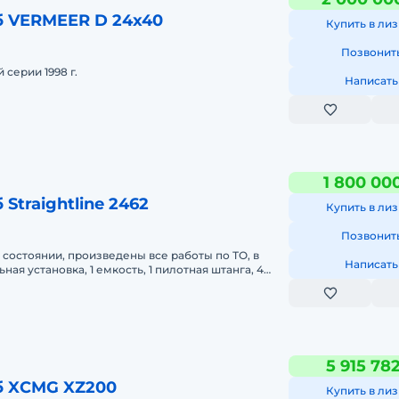
б VERMEER D 24x40
Купить в лиз
Позвонит
 серии 1998 г.
Написать
1 800 00
 Straightline 2462
Купить в лиз
Позвонит
 состоянии, произведены все работы по ТО, в
Написать
ая установка, 1 емкость, 1 пилотная штанга, 4
до 400, шта
5 915 78
б XCMG XZ200
Купить в лиз