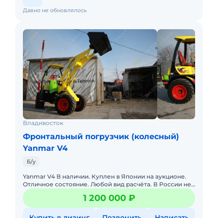
Давно не обновлялось
Владивосток
Фронтальный погрузчик (колесный)
Yanmar V4
Б/у
Yanmar V4 В наличии. Куплен в Японии на аукционе.
Отличное состояние. Любой вид расчёта. В России не
работал! Отправляем по всем регионам России.
1 200 000 ₽
Технические
Купить в лизинг
Позвонить
Написать