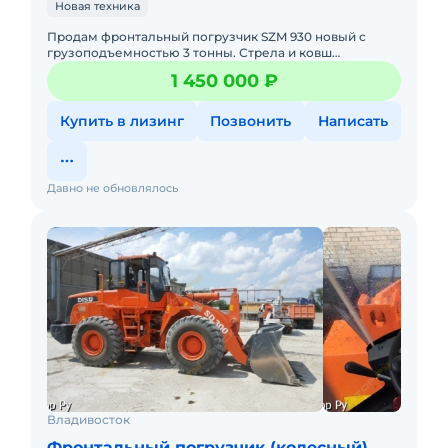
Новая техника
Продам фронтальный погрузчик SZM 930 новый с
грузоподъемностью 3 тонны. Стрела и ковш
управляются джостиком, установлено быстросъемное
1 450 000 ₽
устройство для навесного
Купить в лизинг
Позвонить
Написать
Давно не обновлялось
Владивосток
Фронтальный погрузчик (колесный)