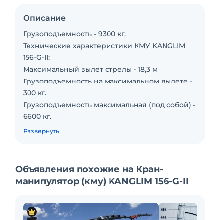
Описание
Грузоподъемность - 9300 кг.
Технические характеристики КМУ KANGLIM
156-G-II:
Максимальный вылет стрелы - 18,3 м
Грузоподъемность на максимальном вылете -
300 кг.
Грузоподъемность максимальная (под собой) -
6600 кг.
Стоимость аренды – 1400руб./час
Развернуть
Минимальный заказ 1+4 часа (1 час подачи+4
часа работы)
Выезд за КАД - 50 руб./км (считаем только в
Объявления похожие на Кран-
одну сторону)
манипулятор (кму) KANGLIM 156-G-II