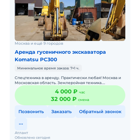
Москва и ещё 9 городов
Аренда гусеничного экскаватора
Komatsu PC300
Минимальное время заказа: 7+1 ч.
Спецтехника в аренду. Практически любая! Москва и
Московская область. Землеройная техника.
Погрузочная техника. Техника для высотных работ.
4 000 ₽
час
Техника для перев
32 000 ₽
смена
Позвонить
Заказать
Обратный звонок
Атлант
Обновлено сегодня