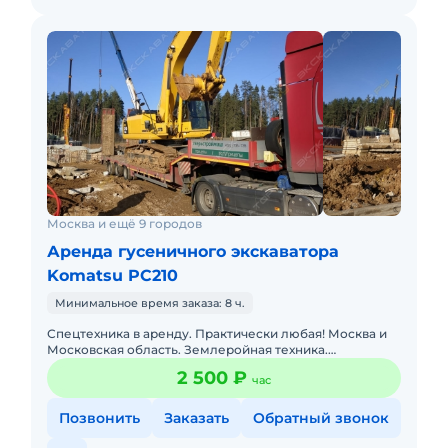
Москва и ещё 9 городов
Аренда гусеничного экскаватора
Komatsu PC210
Минимальное время заказа: 8 ч.
Спецтехника в аренду. Практически любая! Москва и
Московская область. Землеройная техника.
Погрузочная техника. Техника для высотных работ.
2 500 ₽
час
Техника для перев
Позвонить
Заказать
Обратный звонок