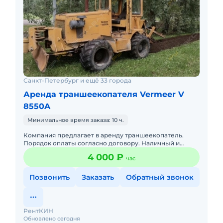
Санкт-Петербург и ещё 33 города
Аренда траншеекопателя Vermeer V
8550A
Минимальное время заказа: 10 ч.
Компания предлагает в аренду траншеекопатель.
Порядок оплаты согласно договору. Наличный и
безналичный расчет. При длительном заказе
4 000 ₽
час
предусмотрены скидки.Стоимо
Позвонить
Заказать
Обратный звонок
РентКИН
Обновлено сегодня