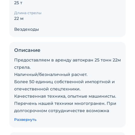
25 т
Длина стрелы
22 м
Вездеходы
Описание
Предоставляем в аренду автокран 25 тонн 22м
стрела.
Наличный/безналичный расчет.
Более 50 единиц собственной импортной и
отечественной спецтехники.
Качественная техника, опытные машинисты.
Перечень нашей техники многогранен. При
долгосрочном сотрудничестве возможна
система скидок.
Развернуть
Если сомневаетесь в нужной техники, то
проконсультируйтесь с менеджером по