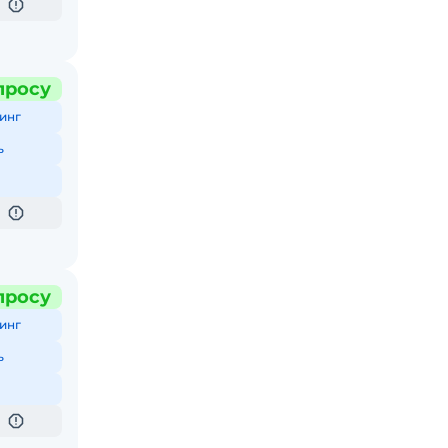
просу
инг
ь
просу
инг
ь