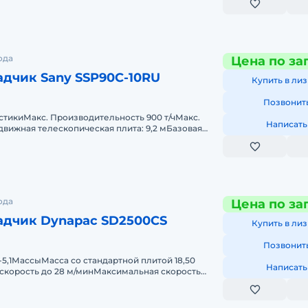
ода
Цена по за
дчик Sany SSP90C-10RU
Купить в лиз
Позвонит
тикиМакс. Производительность 900 т/чМакс.
Написать
вижная телескопическая плита: 9,2 мБазовая
телескопическая пли
ода
Цена по за
адчик Dynapac SD2500CS
Купить в лиз
Позвонит
-5,1МассыМасса со стандартной плитой 18,50
Написать
скорость до 28 м/минМаксимальная скорость
нспортная скорость