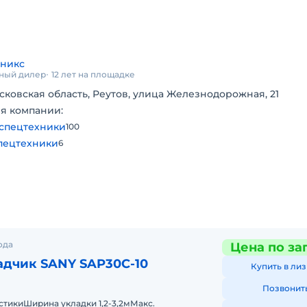
MA
хникс
ный дилер
12 лет на площадке
 и
сковская область, Реутов, улица Железнодорожная, 21
тей –
я компании:
спецтехники
100
0-30
пецтехники
6
ода
Цена по за
адчик SANY SAP30C-10
Купить в лиз
Позвонит
тикиШирина укладки 1,2-3,2мМакс.