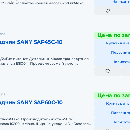
Написать
250 т/чЭксплуатационная масса 8250 кгМакс.
 мБазовая ширина раздвижная
ода
Цена по за
дчик SANY SAP45C-10
Купить в лиз
Позвонит
4,5мТип питания ДизельныйМасса транспортная
Написать
имальная 13500 кгПреодолеваемый уклон
ля CUMMINSЭкологическ
ода
Цена по за
адчик SANY SAP60C-10
Купить в лиз
Позвонит
тикиМакс. Производительность 450 т/
Написать
асса 16200 кгМакс. Ширина укладки 6 мБазовая
телескопическая плита от