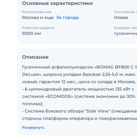
Основные характеристики
Расположение
Состояние 
Москва и еще
34 города
Новая
Рабочая ширина
Ходовая ча
9000 мм
гусеничн
Описание
Гусеничный асфальтоукладчик «BOMAG BF800 С 
DeLuxe», ширина укладки базовая 2,55-5,0 м, макс. 
новый, гарантия 12 мес., цена со склада в Москве, 
- 6-цилиндровый двигатель мощностью 135 кВт с
системой «ECOMODE» (система экономии до 30%
топлива);
- Система бокового обзора "Side View" (смещаема
стороны платформа оператора и поворачиваемы
кресла);
Развернуть
- Самая тяжёлая плита в классе - 3900 кг, глубина