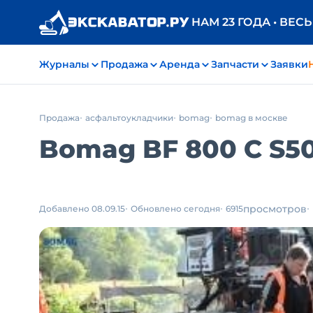
НАМ 23 ГОДА • ВЕС
Журналы
Продажа
Аренда
Запчасти
Заявки
Продажа
асфальтоукладчики
bomag
bomag в москве
Bomag BF 800 С S50
просмотров
Добавлено 08.09.15
Обновлено сегодня
6915