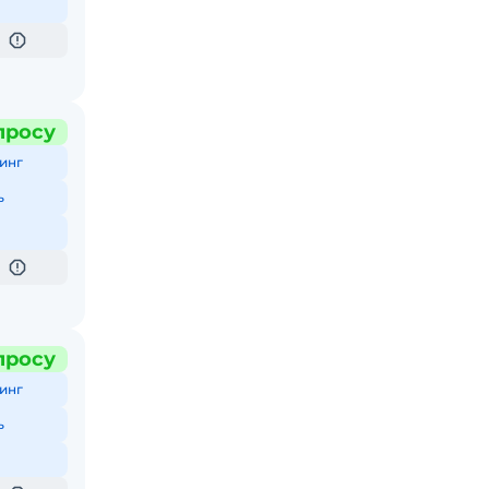
просу
инг
ь
просу
инг
ь