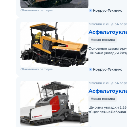
Обновлено сегодня
Коррус-Техникс
Москва и ещё 34 гор
Асфальтоукла
Новая техника
Основные характерис
Ширина укладки Разд
ширина Раздвижная 
Обновлено сегодня
Коррус-Техникс
Москва и ещё 34 гор
Асфальтоукл
Новая техника
Ширина укладки 2,55
тСцеплениеРабочая 
укладки 28 м/минТра