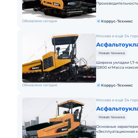
Производительность 
Ширина укладки 3,2
Обновлено сегодня
Коррус-Техникс
Москва и ещё 34 гор
Асфальтоукла
Новая техника
Ширина укладки 1,7-
12800 кгМасса макс
≥20Модель Двигате
Обновлено сегодня
Коррус-Техникс
Москва и ещё 34 гор
Асфальтоукл
Новая техника
Основные характерис
чЭксплуатационная м
ширина раздвижная 