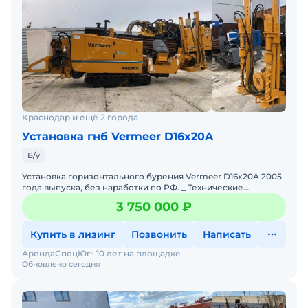
Краснодар и ещё 2 города
Установка гнб Vermeer D16x20A
Б/у
Установка горизонтального бурения Vermeer D16x20A 2005
года выпуска, без наработки по РФ. _ Технические
характеристики Vermeer D16x20A: Двигатель - Cummins 3
3 750 000 ₽
Купить в лизинг
Позвонить
Написать
АрендаСпецЮг
10 лет на площадке
Обновлено сегодня