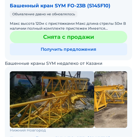
Башенный кран SYM FO-23B (S145F10)
Объявление давно не обновлялось
Макс высота 120м с пристяжками Макс длина стрелы 50м В
наличии полный комплекте пристежек Имеется
электростанция SDMO 380квт ДВ VOLVO PENTA 1 шт И 2 шт
Снята с продажи
AKSA на
Получить предложения
Башенные краны SYM недалеко от Казани
Нижний Новгород