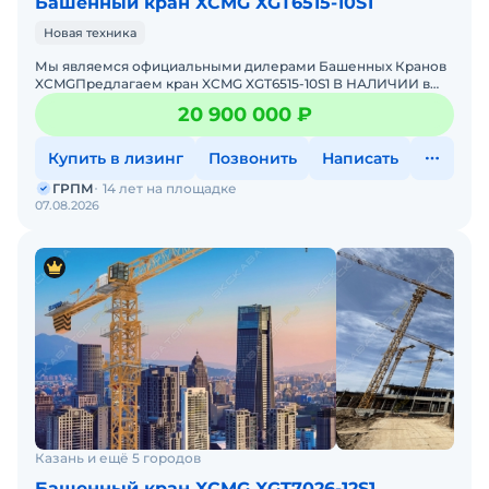
Башенный кран XCMG XGT6515-10S1
Новая техника
Мы являемся официальными дилерами Башенных Кранов
XCMGПредлагаем кран XCMG XGT6515-10S1 В НАЛИЧИИ в
России.Основные характеристики:грузоподъемность - 10
20 900 000 ₽
тонн;гр
Купить в лизинг
Позвонить
Написать
ГРПМ
14 лет на площадке
07.08.2026
Казань и ещё 5 городов
Башенный кран XCMG XGT7026-12S1