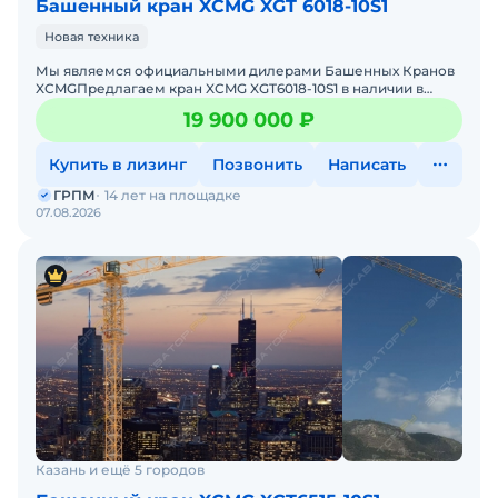
Башенный кран XCMG XGT 6018-10S1
Новая техника
Мы являемся официальными дилерами Башенных Кранов
XCMGПредлагаем кран XCMG XGT6018-10S1 в наличии в
России.Основные характеристики:грузоподъемность - 10
19 900 000 ₽
тонн;гр
Купить в лизинг
Позвонить
Написать
ГРПМ
14 лет на площадке
07.08.2026
Казань и ещё 5 городов