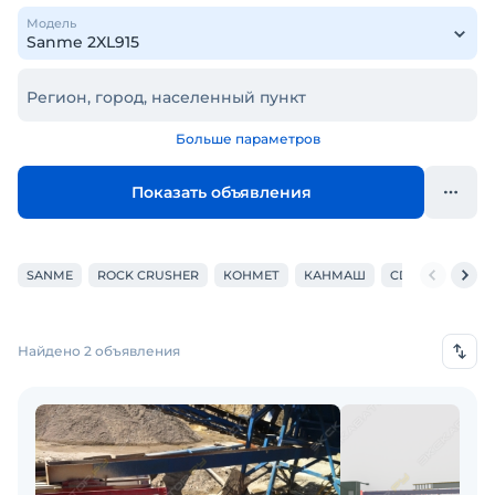
Модель
Регион, город, населенный пункт
Больше параметров
Показать объявления
SANME
ROCK CRUSHER
КОНМЕТ
КАНМАШ
CDE
РОСТЕХ
Найдено 2 объявления