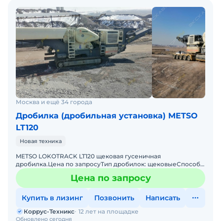
Москва и ещё 34 города
Дробилка (дробильная установка) METSO
LT120
Новая техника
METSO LOKOTRACK LT120 щековая гусеничная
дробилка.Цена по запросуТип дробилок: щековыеСпособ
перемещения: самоходныеCамая популярная в мире и РФ
Цена по запросу
Гусеничная Щеко
Купить в лизинг
Позвонить
Написать
Коррус-Техникс
12 лет на площадке
Обновлено сегодня