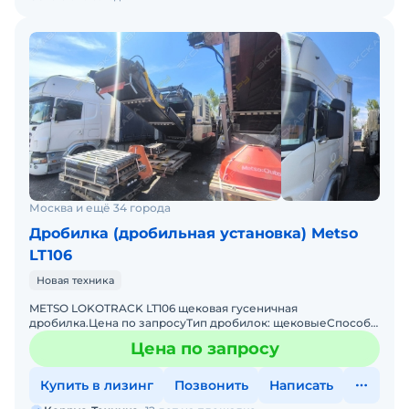
Москва и ещё 34 города
Дробилка (дробильная установка) Metso
LT106
Новая техника
METSO LOKOTRACK LT106 щековая гусеничная
дробилка.Цена по запросуТип дробилок: щековыеСпособ
перемещения: самоходныеCамая популярная в мире и РФ
Цена по запросу
Щековая Дробилк
Купить в лизинг
Позвонить
Написать