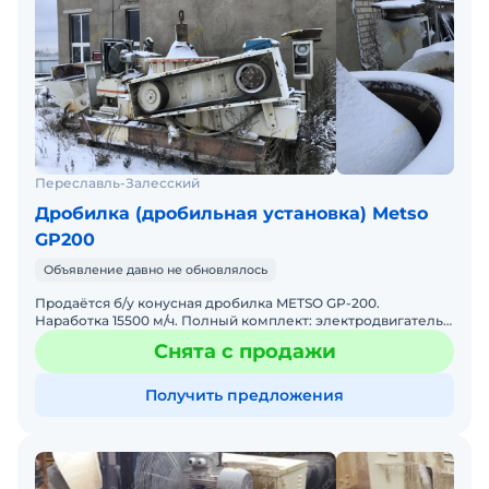
Переславль-Залесский
Дробилка (дробильная установка) Metso
GP200
Объявление давно не обновлялось
Продаётся б/у конусная дробилка METSO GP-200.
Наработка 15500 м/ч. Полный комплект: электродвигатель,
маслостанция, блок управления, техническая
Снята с продажи
документация.
Получить предложения