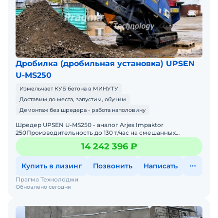
Дробилка (дробильная установка) UPSEN
U-MS250
Измельчает КУБ бетона в МИНУТУ
Доставим до места, запустим, обучим
Демонтаж без шредера - работа наполовину
Шредер UPSEN U-MS250 - аналог Arjes Impaktor
250Производительность до 130 т/час на смешанных
строительных отходах, бетоне,
14 242 396 ₽
древесине.Перерабатывайте отходы прям
Купить в лизинг
Позвонить
Написать
Прагма Технолоджи
Обновлено сегодня