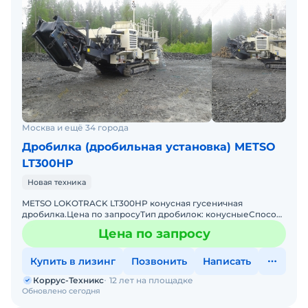
Москва и ещё 34 города
Дробилка (дробильная установка) METSO
LT300HP
Новая техника
METSO LOKOTRACK LT300HP конусная гусеничная
дробилка.Цена по запросуТип дробилок: конусныеСпособ
перемещения: самоходныеСамая популярная в мире и РФ
Цена по запросу
Конусная Др
Купить в лизинг
Позвонить
Написать
Коррус-Техникс
12 лет на площадке
Обновлено сегодня