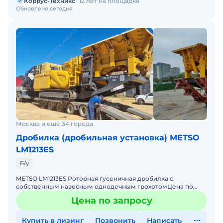
Коррус-Техникс
12 лет на площадке
Обновлено сегодня
Москва и ещё 34 города
Дробилка (дробильная установка) METSO
LM1213ES
Б/у
METSO LM1213ES Роторная гусеничная дробилка с
собственным навесным однодечным грохотомЦена по
запросуТип дробилок: роторныеСпособ перемещения:
Цена по запросу
самоходныеОснащен
Купить в лизинг
Позвонить
Написать