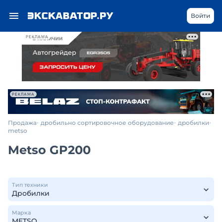
Войти
РЕКЛАМА
РЕКЛАМА
Продажа
дробильно сортировочное оборудование
дробилки
metso
Metso GP200
Тип техники
Марка