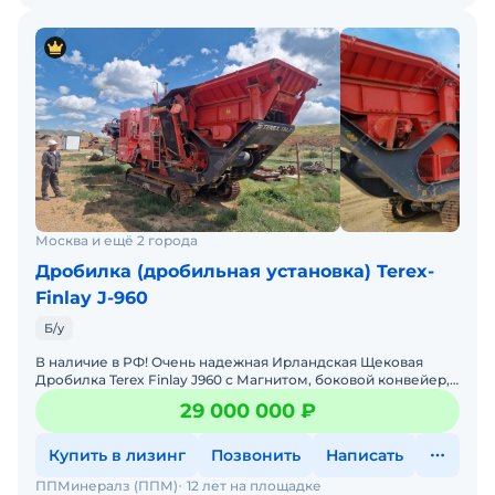
Москва и ещё 2 города
Дробилка (дробильная установка) Terex-
Finlay J-960
Б/у
В наличие в РФ! Очень надежная Ирландская Щековая
Дробилка Terex Finlay J960 с Магнитом, боковой конвейер,
2016 год выпуска , 5000 моточасов , Масса 29 т, Д
29 000 000 ₽
Купить в лизинг
Позвонить
Написать
ППМинералз (ППМ)
12 лет на площадке