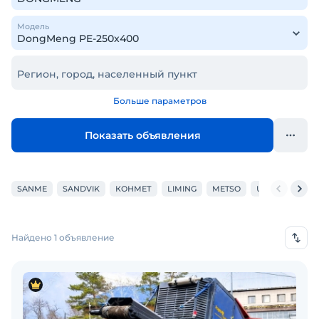
Модель
Регион, город, населенный пункт
Больше параметров
Показать объявления
SANME
SANDVIK
КОНМЕТ
LIMING
METSO
UPSEN
POW
Найдено 1 объявление