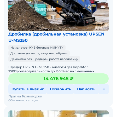
Дробилка (дробильная установка) UPSEN
U-MS250
Измельчает КУБ бетона в МИНУТУ
Доставим до места, запустим, обучим
Демонтаж без шредера - работа наполовину
Шредер UPSEN U-MS250 - аналог Arjes Impaktor
250Производительность до 130 т/час на смешанных
строительных отходах, бетоне,
14 476 945 ₽
древесине.Перерабатывайте отходы прям
Купить в лизинг
Позвонить
Написать
Прагма Технолоджи
Обновлено сегодня