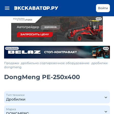
Войти
РЕКЛАМА
РЕКЛАМА
Продажа
дробильно сортировочное оборудование
дробилки
dongmeng
DongMeng PE-250x400
Тип техники
Марка