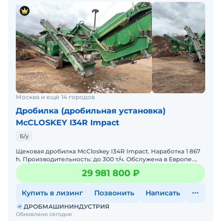
Москва и ещё 14 городов
Дробилка (дробильная установка)
McCLOSKEY I34R Impact
Б/у
Щековая дробилка McCloskey I34R Impact. Наработка 1 867
h. Производительность: до 300 т/ч. Обслужена в Европе.
Цена с НДС. В хорошем состоянии. Бесплатная доста
29 981 800 ₽
Купить в лизинг
Позвонить
Написать
ДРОБМАШИНИНДУСТРИЯ
Обновлено сегодня