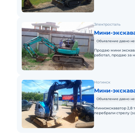
Электросталь
Мини-экскав
Объявление давно не
Продаю мини экскава
работал, продаю за н
Ковш 50 см. 4700м.ч.
Ногинск
Мини-экскав
Объявление давно не
Миниэкскаватор 2,8 тонны
перебрали стрелу (з
резиногвые гусеницы