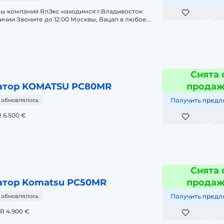
ы компания ЯпЭкс находимся г.Владивосток
ичии Звоните до 12:00 Москвы, Вацап в любое
ь помятости /
Снята 
атор KOMATSU PC80MR
прода
 обновлялось
Получить предл
 6.500 €
Снята 
атор Komatsu PC50MR
прода
 обновлялось
Получить предл
R 4.900 €