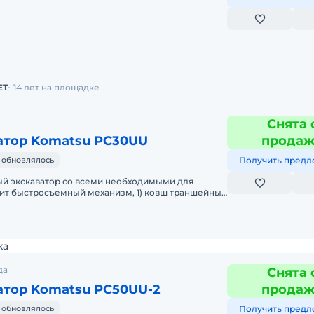
йшего производителя ZOOMLION из Китая, в
и со складов в
ЕТ
14 лет на площадке
Снята 
атор Komatsu PC30UU
прода
 обновлялось
Получить предл
й экскаватор со всеми необходимыми для
оит быстросъемный механизм, 1) ковш траншейный
для изготовления дре
ка
да
Снята 
атор Komatsu PC50UU-2
прода
 обновлялось
Получить предл