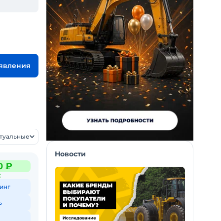
ъявления
ктуальные
Новости
0 ₽
С
инг
ь