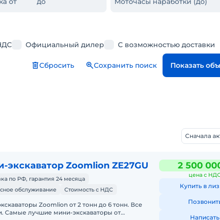
ка от
до
Моточасы наработки (до)
НДС
Официальный дилер
С возможностью доставки
Сбросить
Сохранить поиск
Показать об
Сначала а
-экскаватор Zoomlion ZE27GU
2 500 00
цена с НД
ка по РФ, гарантия 24 месяца
Купить в лиз
сное обслуживание
Стоимость с НДС
Позвонит
кскаваторы Zoomlion от 2 тонн до 6 тонн. Все
. Самые лучшие мини-экскаваторы от
Написать