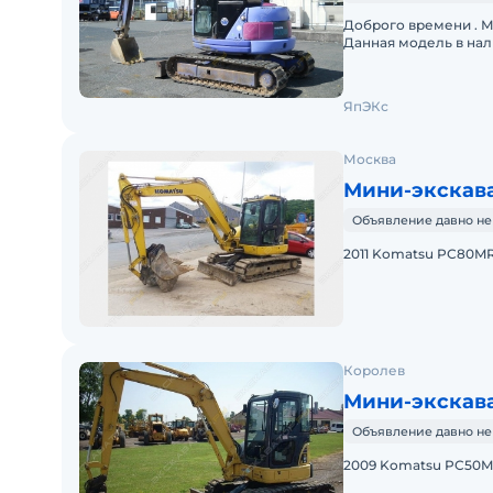
Доброго времени . М
Данная модель в нал
время. По кузову ест
ЯпЭКс
Москва
Мини-экскав
Объявление давно не
2011 Komatsu PC80MR
Королев
Мини-экскав
Объявление давно не
2009 Komatsu PC50M