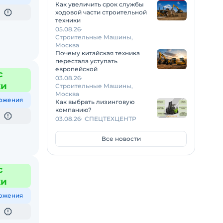
Как увеличить срок службы
ходовой части строительной
техники
05.08.26
Строительные Машины,
Москва
Почему китайская техника
перестала уступать
европейской
с
03.08.26
жи
Строительные Машины,
Москва
ожения
Как выбрать лизинговую
компанию?
03.08.26
СПЕЦТЕХЦЕНТР
Все новости
с
жи
ожения