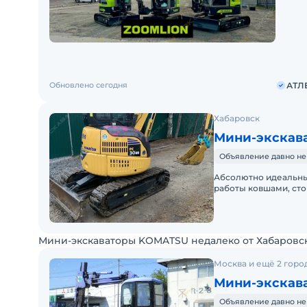
Крупне
наличи
Обновлено сегодня
АТЛ
Хабаровск
Мини-экскав
Объявление давно не
Абсолютно идеальны
работы ковшами, ст
может применяться 
Мини-экскаваторы KOMATSU недалеко от Хабаровс
Москва и ещё 2 горо
Мини-экскав
Объявление давно не