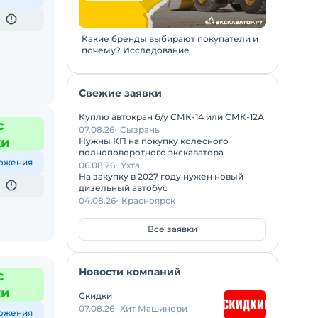
Какие бренды выбирают покупатели и
почему? Исследование
Свежие заявки
Куплю автокран б/у СМК-14 или СМК-12А
с
07.08.26
Сызрань
жи
Нужны КП на покупку колесного
полноповоротного экскаватора
ожения
06.08.26
Ухта
На закупку в 2027 году нужен новый
дизельный автобус
04.08.26
Красноярск
Все заявки
Новости компаний
с
жи
Скидки
07.08.26
Хит Машинери
ожения