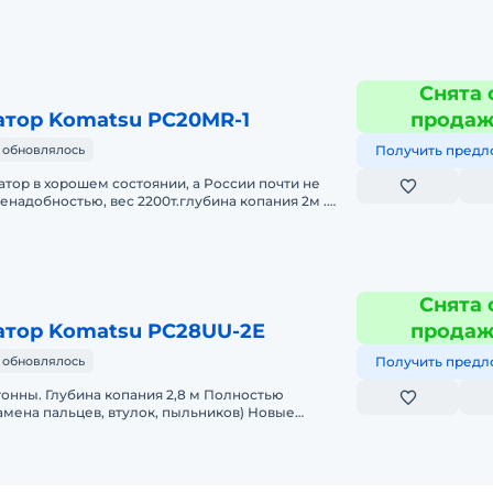
Снята 
атор Komatsu PC20MR-1
прода
 обновлялось
Получить предл
тор в хорошем состоянии, а России почти не
енадобностью, вес 2200т.глубина копания 2м .
 есть крыша ,
Снята 
атор Komatsu PC28UU-2E
прода
 обновлялось
Получить предл
. Глубина копания 2,8 м Полностью
амена пальцев, втулок, пыльников) Новые
 (оригинал). Замена