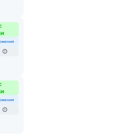
с
жи
ожения
с
жи
ожения