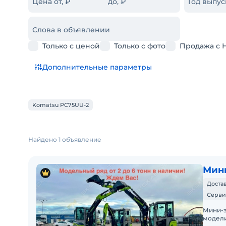
Цена от, ₽
до, ₽
Год выпус
Слова в объявлении
Только с ценой
Только с фото
Продажа с 
Дополнительные параметры
Komatsu PC75UU-2
Найдено 1 объявление
Мини
Достав
Серви
Мини-э
модели