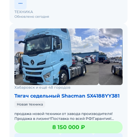
ТЕХНИКА
Обновлено сегодня
Хабаровск и ещё 48 городов
Тягач седельный Shacman SX4188YY381
Новая техника
продажа новой техники от завода производителя!
Продажа в лизинг!Поставка по всей РФ!Гарантия!
Двигатель: WP13.480E501, 12TX2421TD, Передняя ось
8 150 000 ₽
7.3Т MAN,Задний