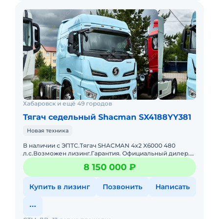
Хабаровск и ещё 49 городов
Тягач седельный Shacman SX4188YY381
Новая техника
В наличии с ЭПТС.Тягач SHACMAN 4x2 X6000 480
л.с.Возможен лизинг.Гарантия. Официальный дилер.
кабина X6000, WP13.480E501, АКПП 12TX2421TD,
8 150 000 ₽
Передняя ось 7.3Т MA
Купить в лизинг
Позвонить
Написать