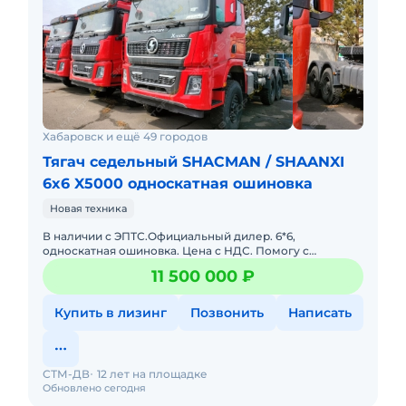
Хабаровск и ещё 49 городов
Тягач седельный SHACMAN / SHAANXI
6x6 X5000 односкатная ошиновка
Новая техника
В наличии с ЭПТС.Официальный дилер. 6*6,
односкатная ошиновка. Цена с НДС. Помогу с
доставкой. Готова к эксплуатации. Возможна продажа
11 500 000 ₽
в лизинг. Не требует влож
Купить в лизинг
Позвонить
Написать
СТМ-ДВ
12 лет на площадке
Обновлено сегодня