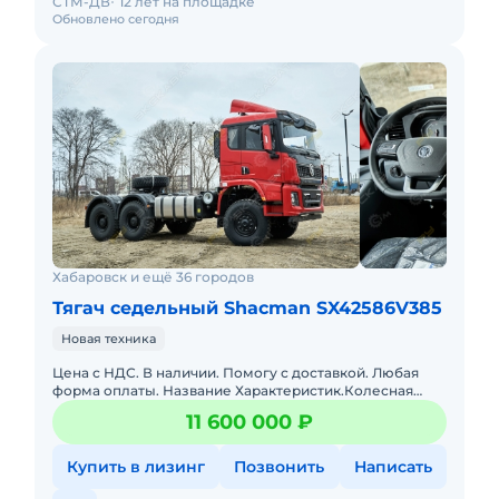
СТМ-ДВ
12 лет на площадке
Обновлено сегодня
Хабаровск и ещё 36 городов
Тягач седельный Shacman SX42586V385
Новая техника
Цена с НДС. В наличии. Помогу с доставкой. Любая
форма оплаты. Название Характеристик.Колесная
формула: 6х6 Масса: 8 500-13 450 кгКоробка передач:
11 600 000 ₽
Fast Full
Купить в лизинг
Позвонить
Написать