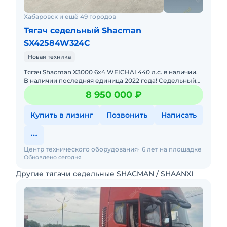
Хабаровск и ещё 49 городов
Тягач седельный Shacman
SX42584W324C
Новая техника
Тягач Shacman X3000 6x4 WEICHAI 440 л.с. в наличии.
В наличии последняя единица 2022 года! Седельный
тягач растаможен, все документы готовы.
8 950 000 ₽
Действующее ЭПТС,
Купить в лизинг
Позвонить
Написать
Центр технического оборудования
6 лет на площадке
Обновлено сегодня
Другие тягачи седельные SHACMAN / SHAANXI