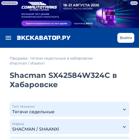
РЕКЛАМА
Войти
Продажа
тягачи седельные в хабаровске
shacman / shaanxi
Shacman SX42584W324C в
Хабаровске
Тип техники
Марка