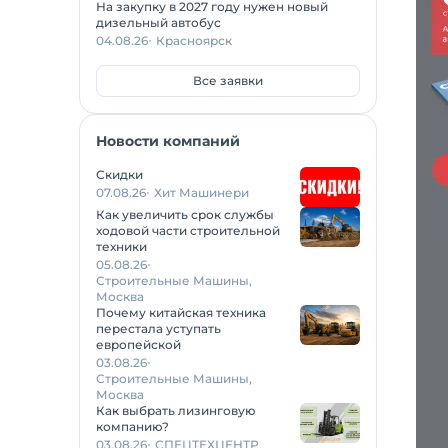
На закупку в 2027 году нужен новый
дизельный автобус
04.08.26
Красноярск
Все заявки
Новости компаний
Скидки
07.08.26
Хит Машинери
Как увеличить срок службы
ходовой части строительной
техники
05.08.26
Строительные Машины,
Москва
Почему китайская техника
перестала уступать
европейской
03.08.26
Строительные Машины,
Москва
Как выбрать лизинговую
компанию?
03.08.26
СПЕЦТЕХЦЕНТР