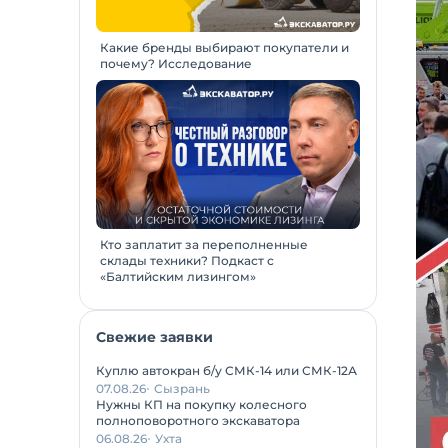
Какие бренды выбирают покупатели и
почему? Исследование
Кто заплатит за переполненные
склады техники? Подкаст с
«Балтийским лизингом»
Свежие заявки
Куплю автокран б/у СМК-14 или СМК-12А
07.08.26
Сызрань
Нужны КП на покупку колесного
полноповоротного экскаватора
06.08.26
Ухта