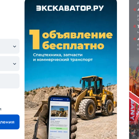
и
вления