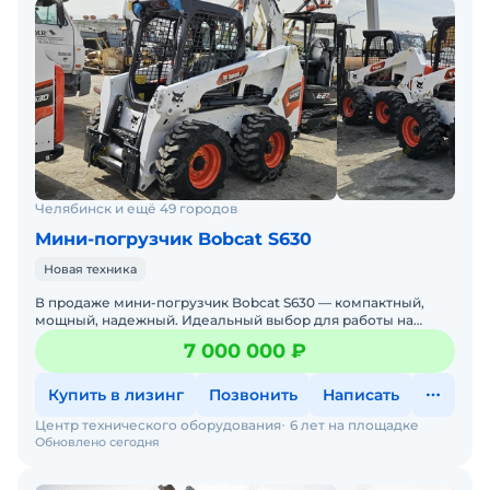
Челябинск и ещё 49 городов
Мини-погрузчик Bobcat S630
Новая техника
В продаже мини-погрузчик Bobcat S630 — компактный,
мощный, надежный. Идеальный выбор для работы на
стройке, в коммунальном хозяйстве, на складах и фермах.
7 000 000 ₽
Бобке
Купить в лизинг
Позвонить
Написать
Центр технического оборудования
6 лет на площадке
Обновлено сегодня