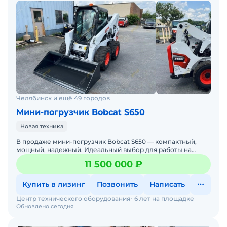
Челябинск и ещё 49 городов
Мини-погрузчик Bobcat S650
Новая техника
В продаже мини-погрузчик Bobcat S650 — компактный,
мощный, надежный. Идеальный выбор для работы на
стройке, в коммунальном хозяйстве, на складах и фермах.
11 500 000 ₽
Бобке
Купить в лизинг
Позвонить
Написать
Центр технического оборудования
6 лет на площадке
Обновлено сегодня