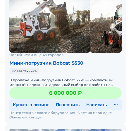
Челябинск и ещё 49 городов
Мини-погрузчик Bobcat S530
Новая техника
В продаже мини-погрузчик Bobcat S530 — компактный,
мощный, надежный. Идеальный выбор для работы на
стройке, в коммунальном хозяйстве, на складах и фермах.
6 000 000 ₽
Бобке
Купить в лизинг
Позвонить
Написать
Центр технического оборудования
6 лет на площадке
Обновлено сегодня