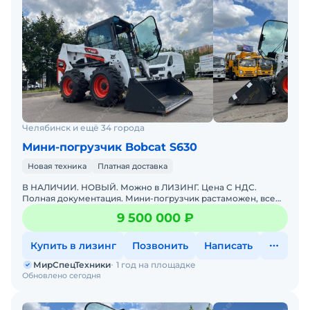
Челябинск и ещё 34 города
Мини-погрузчик Bobcat S630
Новая техника
Платная доставка
В НАЛИЧИИ. НОВЫЙ. Можно в ЛИЗИНГ. Цена С НДС.
Полная документация. Мини-погрузчик растаможен, все
документы готовы. Доставка до базы или объекта. ООО
9 500 000 ₽
"МирСпецТе
Купить в лизинг
Позвонить
Написать
МирСпецТехники
1 год на площадке
Обновлено сегодня