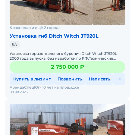
Краснодар и ещё 2 города
Установка гнб Ditch Witch JT920L
Б/у
Установка горизонтального бурения Ditch Witch JT920L
2000 года выпуска, без наработки по РФ.Технические
характеристики Ditch Witch JT920L:Двигатель – List
2 750 000 ₽
Купить в лизинг
Позвонить
Написать
АрендаСпецЮг
10 лет на площадке
08.08.2026