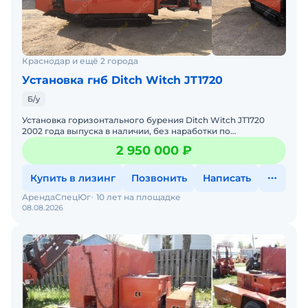
Краснодар и ещё 2 города
Установка гнб Ditch Witch JT1720
Б/у
Установка горизонтального бурения Ditch Witch JT1720
2002 года выпуска в наличии, без наработки по
РФ.Технические характеристики Ditch Witch
2 950 000 ₽
JT1720:Двигатель: м
Купить в лизинг
Позвонить
Написать
АрендаСпецЮг
10 лет на площадке
08.08.2026