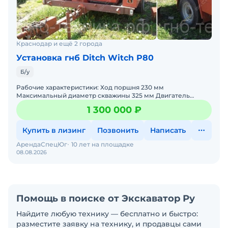
Краснодар и ещё 2 города
Установка гнб Ditch Witch Р80
Б/у
Pабочие характеристики: Ход поршня 230 мм
Максимальный диаметр скважины 325 мм Двигатель
гидравлической станции Honda GX670 Мощность двигателя
1 300 000 ₽
гидравлическо
Купить в лизинг
Позвонить
Написать
АрендаСпецЮг
10 лет на площадке
08.08.2026
Помощь в поиске от Экскаватор Ру
Найдите любую технику — бесплатно и быстро:
разместите заявку на технику, и продавцы сами