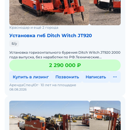
Краснодар и ещё 2 города
Установка гнб Ditch Witch JT920
Б/у
Установка горизонтального бурения Ditch Witch JT920 2000
года выпуска, без наработки по РФ.Технические
характеристики Ditch Witch JT920:Двигатель – Lister
2 290 000 ₽
Купить в лизинг
Позвонить
Написать
АрендаСпецЮг
10 лет на площадке
08.08.2026