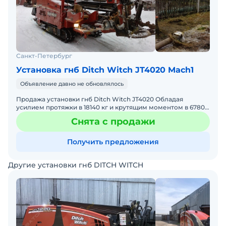
Санкт-Петербург
Установка гнб Ditch Witch JT4020 Mach1
Объявление давно не обновлялось
Продажа установки гнб Ditch Witch JT4020 Обладая
усилием протяжки в 18140 кг и крутящим моментом в 6780
Нм при скорости вращения шпинделя в 250 об/мин,
Снята с продажи
буровая
Получить предложения
Другие установки гнб DITCH WITCH