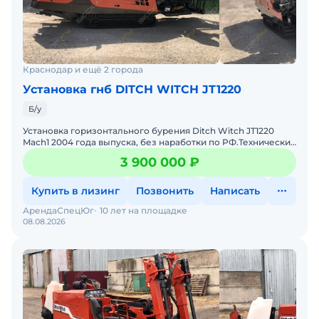
Краснодар и ещё 2 города
Установка гнб DITCH WITCH JT1220
Б/у
Установка горизонтального бурения Ditch Witch JT1220
Mach1 2004 года выпуска, без наработки по РФ.Технические
характеристики Ditch Witch JT1220:Двигатель &ndash
3 900 000 ₽
Купить в лизинг
Позвонить
Написать
АрендаСпецЮг
10 лет на площадке
08.08.2026