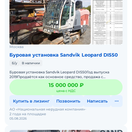
Москва
Буровая установка Sandvik Leopard DI550
Б/у
В наличии
Буровая установка Sandvik Leopard DI550Год выпуска
2019Продаётся как основное средство, продажа с
НДС.Продаём т.к. невостребован, стоит без движения 2
15 000 000 ₽
года. В р
цена с НДС
Купить в лизинг
Позвонить
Написать
АО «Национальная нерудная компания»
2 года на площадке
05.08.2026