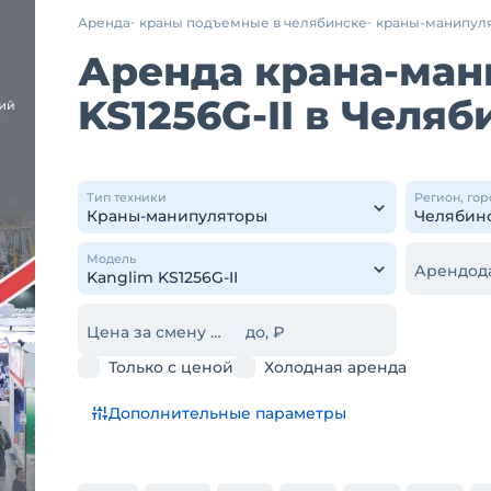
Аренда
краны подъемные в челябинске
краны-манипул
Аренда крана-ман
KS1256G-II в Челяб
Тип техники
Регион, гор
Модель
Арендод
Цена за смену от, ₽
до, ₽
Только с ценой
Холодная аренда
Дополнительные параметры