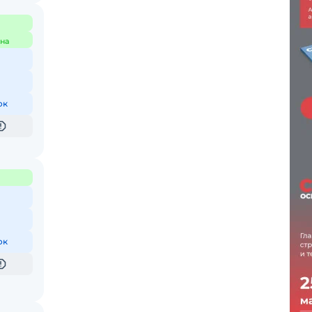
на
ок
ок