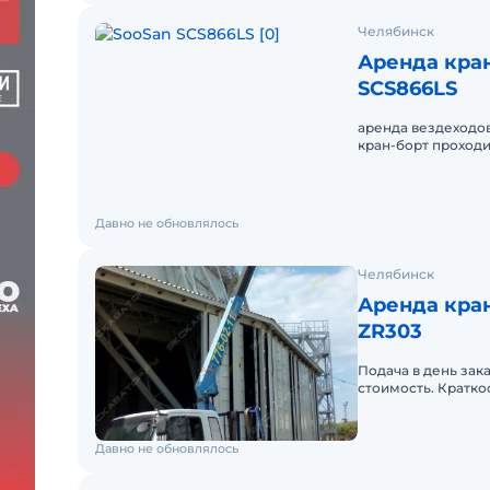
Челябинск
Аренда кра
SCS866LS
аренда вездеходов
кран-борт проходим
метра, стрела 8 то
Давно не обновлялось
Челябинск
Аренда кра
ZR303
Подача в день зак
стоимость. Кратко
Бесплатная достав
Давно не обновлялось