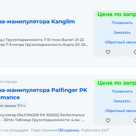
Цена по зап
на-манипулятора Kanglim
Позвонить
Заказать
лет 21-22
Обратный звон
ва 7-9 метра Грузоподъемность борта 20-25
4 города
Цена по зап
а-манипулятора Palfinger PK
Позвонить
omance
Заказать
заказа: 7+1 ч.
Обратный звон
- 30т/м Таблица Грузоподъемности: 4,4м -
 кг 11,1м - 7.
ет на площадке
Парк техники:
136 единиц
Работаем 24/7