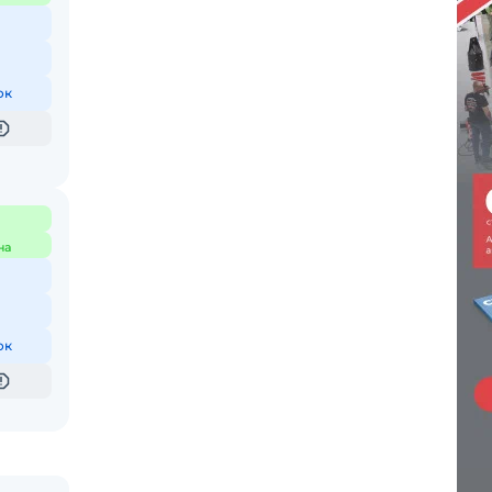
ок
на
ок