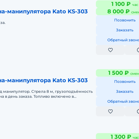
1 100 ₽
час
а-манипулятора Kato KS-303
8 000 ₽
сме
Позвонить
за.
Заказать
Обратный звон
1 500 ₽
смен
а-манипулятора Kato KS-303
Позвонить
д манипулятор. Стрела 8 м, грузоподъёмность
Заказать
дача в день заказа. Топливо включено в
рочная аренда.
Обратный звон
1 300 ₽
час