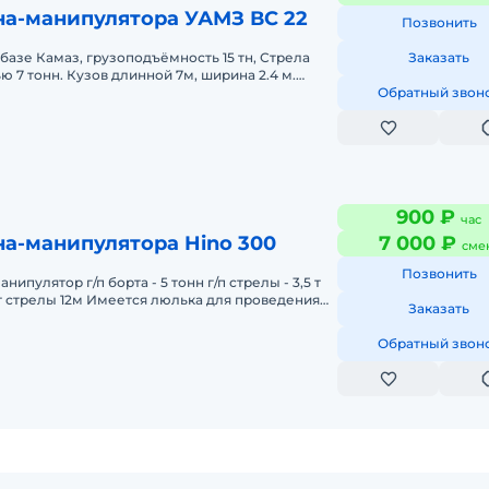
на-манипулятора УАМЗ ВС 22
Позвонить
базе Камаз, грузоподъёмность 15 тн, Стрела
Заказать
 7 тонн. Кузов длинной 7м, ширина 2.4 м.
, железобетонных плит, ко
Обратный звон
900 ₽
час
а-манипулятора Hino 300
7 000 ₽
сме
Позвонить
нипулятор г/п борта - 5 тонн г/п стрелы - 3,5 т
т стрелы 12м Имеется люлька для проведения
Заказать
аличный и бе
Обратный звон