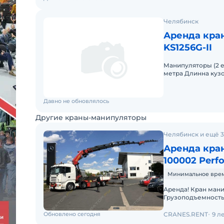
Челябинск
Аренда кра
KS1256G-II
Манипуляторы (2 ед.) Грузоподъемность 7-10 тонн Вы
метра Длинна кузо
тонн
Давно не обновлялось
Другие краны-манипуляторы
Челябинск и ещё 3
Аренда кран
100002 Perf
Минимальное время 
Аренда! Кран манипулятор PALFINGER PK 100002 Performance
Грузоподъемность 
19.000 кг 7,4м - 11.000
Обновлено сегодня
CRANES.RENT
9 л