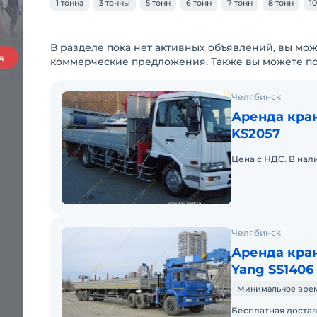
1 тонна
3 тонны
5 тонн
6 тонн
7 тонн
8 тонн
1
В разделе пока нет активных объявлений, вы мож
коммерческие предложения. Также вы можете п
Челябинск
Аренда кран
KS2057
Цена с НДС. В нали
Челябинск
Аренда кра
Yang SS1406
Минимальное время 
Бесплатная достав