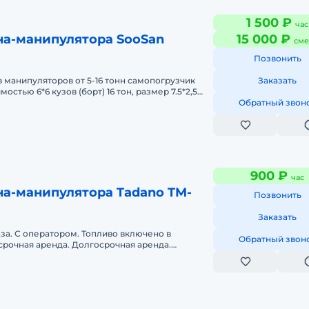
1 500 ₽
час
на-манипулятора SooSan
15 000 ₽
сме
Позвонить
 манипуляторов от 5-16 тонн самопогрузчик
Заказать
остью 6*6 кузов (борт) 16 тон, размер 7.5*2,5
н 22 метра. Есть ко
Обратный звон
900 ₽
час
на-манипулятора Tadano TM-
Позвонить
Заказать
аза. С оператором. Топливо включено в
Обратный звон
срочная аренда. Долгосрочная аренда.
ка на место.