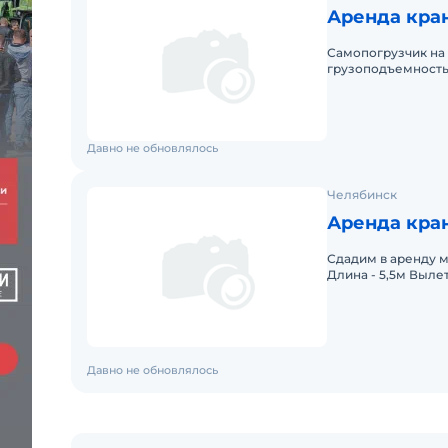
Аренда кра
Самопогрузчик на 
грузоподъемностью
Перевозка бытовок
Давно не обновлялось
Челябинск
Аренда кран
Сдадим в аренду ма
Длина - 5,5м Выле
высотных работ Н
Давно не обновлялось