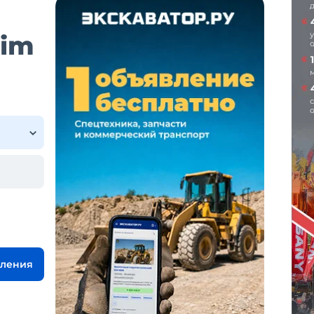
lim
вления