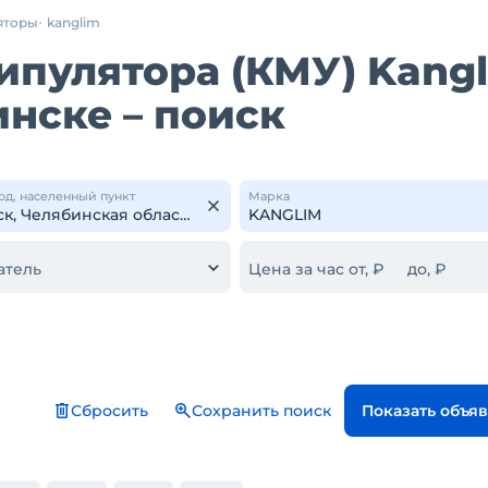
яторы
kanglim
ипулятора (КМУ) Kang
инске – поиск
од, населенный пункт
Марка
атель
Цена за час от, ₽
до, ₽
Сбросить
Сохранить поиск
Показать объя