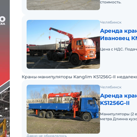
стоимость.
Челябинск
Аренда кра
Ивановец К
Цена с НДС. Подач
Краны-манипуляторы Kanglim KS1256G-II недалек
Челябинск
Аренда кра
KS1256G-II
Манипуляторы (2 ед.) Грузоподьемность 7-10 тонн. Вы
метра Длинна кузо
тонн
Давно не обновлялось