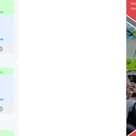
на
ок
а
ок