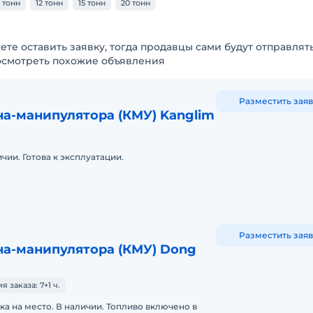
0 тонн
12 тонн
15 тонн
20 тонн
ете оставить заявку, тогда продавцы сами будут отправлят
осмотреть похожие объявления
Разместить заяв
а-манипулятора (КМУ) Kanglim
чии. Готова к эксплуатации.
Разместить заяв
на-манипулятора (КМУ) Dong
заказа: 7+1 ч.
ка на место. В наличии. Топливо включено в