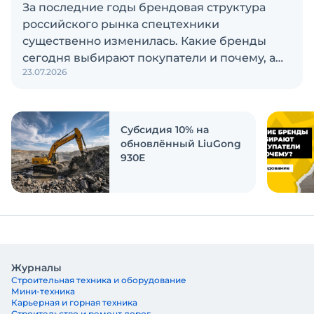
За последние годы брендовая структура
российского рынка спецтехники
существенно изменилась. Какие бренды
сегодня выбирают покупатели и почему, а
23.07.2026
также кого считают лидерами рынка?
Экскаватор Ру провёл исследование, чтобы
ответить на эти вопросы
Субсидия 10% на
обновлённый LiuGong
930E
Журналы
Строительная техника и оборудование
Мини-техника
Карьерная и горная техника
Строительство и ремонт дорог