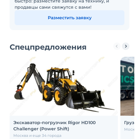
быстро: разместите заявку на технику, и
продавцы сами свяжутся с вами!
Разместить заявку
Спецпредложения
Экскаватор-погрузчик Rigor HD100
Грузов
Challenger (Power Shift)
Москва
Москва и еще 34 города