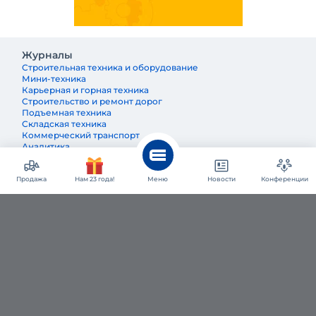
Журналы
Строительная техника и оборудование
Мини-техника
Карьерная и горная техника
Строительство и ремонт дорог
Подъемная техника
Складская техника
Коммерческий транспорт
Аналитика
Партнерские материалы
Продажа
Нам 23 года!
Меню
Новости
Конференции
Покупателям
Добавить заявку на покупку
Добавить заявку на аренду
Добавить заявку на запчасти
Продавцам
Размещение объявлений
Медийная реклама
Нативная рекалма
Отзывы и истории успеха
Онлайн-конференции
О нас