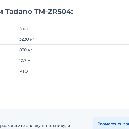
и Tadano TM-ZR504:
4 шт
3230 кг
830 кг
12.7 м
РТО
Разместить за
разместите заявку на технику, и