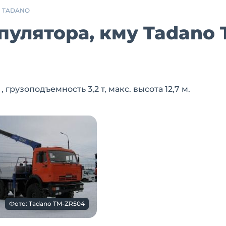
TADANO
улятора, кму Tadano 
рузоподъемность 3,2 т, макс. высота 12,7 м.
Фото: Tadano TM-ZR504