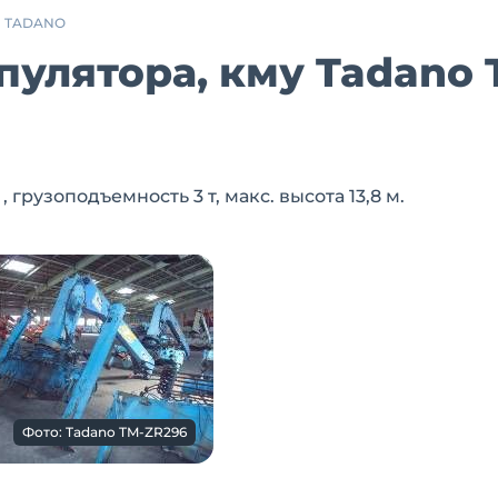
TADANO
улятора, кму Tadano 
рузоподъемность 3 т, макс. высота 13,8 м.
Фото: Tadano TM-ZR296