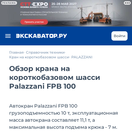
РЕКЛАМА
Войти
Главная
Справочник техники
Кран на короткобазовом шасси
PALAZZANI
Обзор крана на
короткобазовом шасси
Palazzani FPB 100
Автокран Palazzani FPB 100
грузоподъемностью 10 т, эксплуатационная
масса автокрана составляет 11,1 т, а
максимальная высота подъема крюка - 7 м.