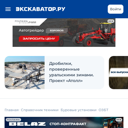
Войти
РЕКЛАМА
Дробилки,
проверенные
уральскими зимами.
Проект «Атолл»
Главная
Справочник техники
Буровые установки
ОЗБТ
РЕКЛАМА