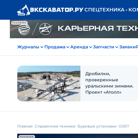
СПЕЦТЕХНИКА • К
РЕКЛАМА
Журналы
Продажа
Аренда
Запчасти
Заявки
Дробилки,
проверенные
уральскими зимами.
Проект «Атолл»
Главная
Справочник техники
Буровые установки
ОЗБТ
РЕКЛАМА