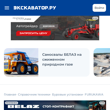
Войти
РЕКЛАМА
Самосвалы БЕЛАЗ на
сжиженном
природном газе
Главная
Справочник техники
Буровые установки
FURUKAWA
РЕКЛАМА