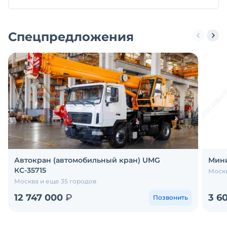
Спецпредложения
Автокран (автомобильный кран) UMG
Мини
КС-35715
Москв
Москва и еще 35 городов
12 747 000
₽
3 6
Позвонить