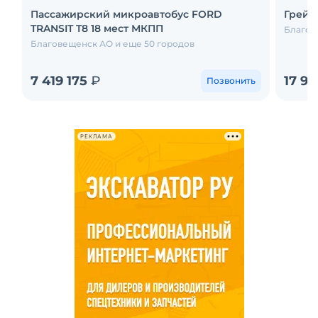
Пассажирский микроавтобус FORD
Грейд
TRANSIT T8 18 мест МКПП
Благов
Благовещенск АО и еще 50 городов
7 419 175
₽
17 97
Позвонить
РЕКЛАМА