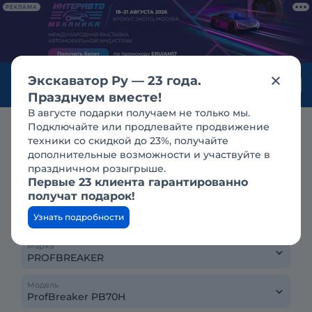
РЕКЛАМА
Экскаватор Ру — 23 года.
Войти
Празднуем вместе!
В августе подарки получаем не только мы.
Подключайте или продлевайте продвижение
Продажа
гидромолоты
profbreaker
техники со скидкой до 23%, получайте
ProfBreaker PB70H
дополнительные возможности и участвуйте в
праздничном розыгрыше.
Первые 23 клиента гарантированно
получат подарок!
Тип техники
Узнать подробности
Марка
Модель