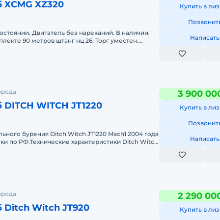
б XCMG XZ320
Купить в лиз
Позвонит
остоянии. Двигатель без нареканий. В наличии.
Написать
лекте 90 метров штанг нц 26. Торг уместен.
ия по телефону
орода
3 900 00
б DITCH WITCH JT1220
Купить в лиз
Позвонит
ьного бурения Ditch Witch JT1220 Mach1 2004 года
Написать
тки по РФ.Технические характеристики Ditch Witch
dash
орода
2 290 00
 Ditch Witch JT920
Купить в лиз