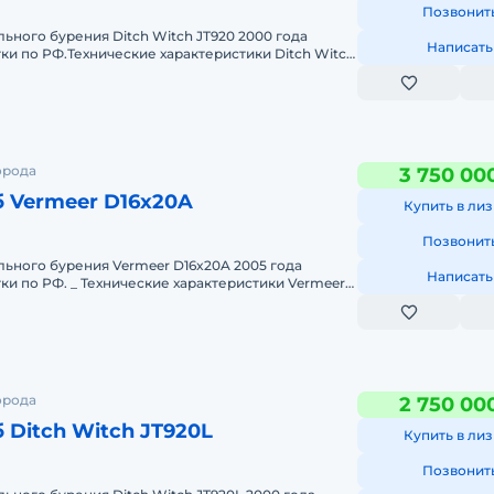
Позвонит
льного бурения Ditch Witch JT920 2000 года
Написать
тки по РФ.Технические характеристики Ditch Witch
ter
орода
3 750 00
б Vermeer D16x20A
Купить в лиз
Позвонит
льного бурения Vermeer D16x20A 2005 года
Написать
тки по РФ. _ Технические характеристики Vermeer
- Cummins 3
орода
2 750 00
 Ditch Witch JT920L
Купить в лиз
Позвонит