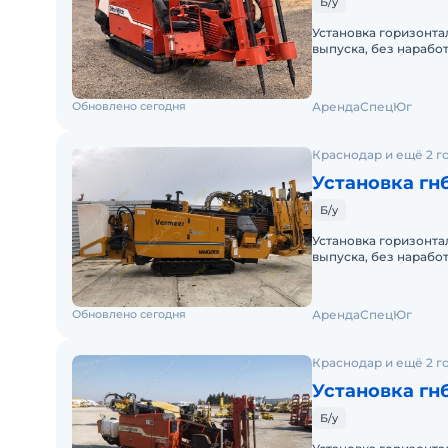
Б/у
Установка горизонта
выпуска, без нарабо
JT920:Двигатель – Lis
Обновлено сегодня
АрендаСпецЮг
Краснодар и ещё 2 г
Установка гн
Б/у
Установка горизонта
выпуска, без нарабо
D16x20A: Двигатель 
Обновлено сегодня
АрендаСпецЮг
Краснодар и ещё 2 г
Установка гнб
Б/у