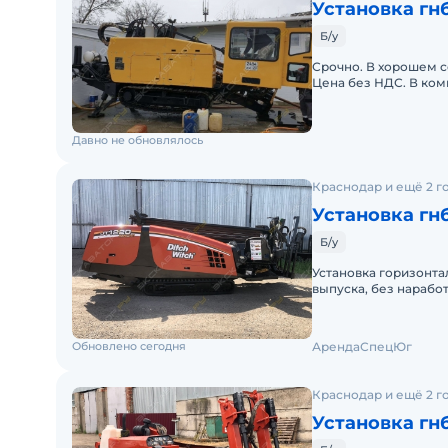
Установка гн
Б/у
Срочно. В хорошем с
Цена без НДС. В комп
Остальная информац
Давно не обновлялось
Краснодар и ещё 2 г
Установка гн
Б/у
Установка горизонтал
выпуска, без нарабо
JT1220:Двигатель &n
Обновлено сегодня
АрендаСпецЮг
Краснодар и ещё 2 г
Установка гнб