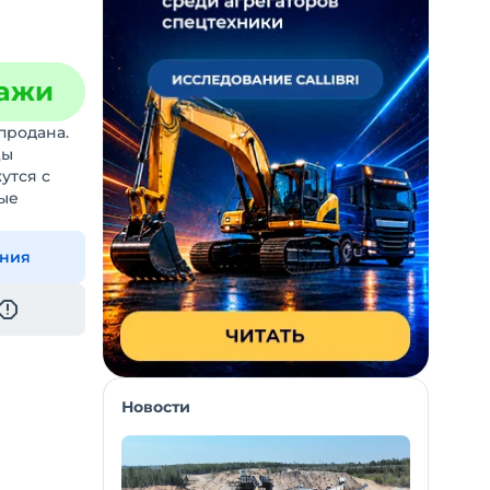
дажи
продана.
цы
утся с
ые
ения
Новости