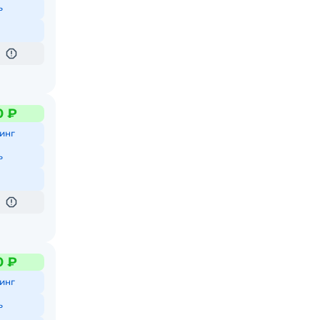
ь
0 ₽
инг
ь
0 ₽
инг
ь