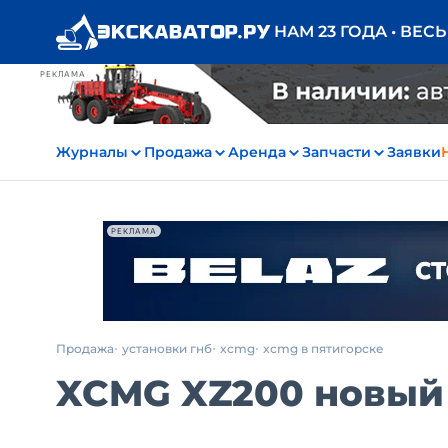
НАМ 23 ГОДА • ВЕС
РЕКЛАМА
Журналы
Продажа
Аренда
Запчасти
Заявки
РЕКЛАМА
Продажа
установки гнб
xcmg
xcmg в пятигорске
XCMG XZ200 новый 2