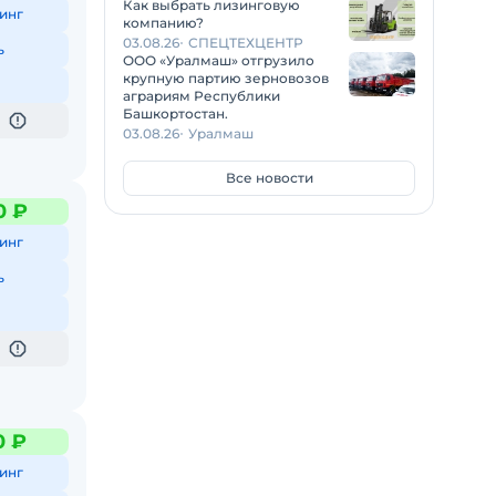
Как выбрать лизинговую
инг
компанию?
03.08.26
СПЕЦТЕХЦЕНТР
ь
ООО «Уралмаш» отгрузило
крупную партию зерновозов
аграриям Республики
Башкортостан.
03.08.26
Уралмаш
Все новости
0 ₽
инг
ь
0 ₽
инг