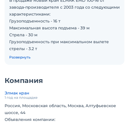
В продаже новый кран ELMAK EMD 100-16 от
завода-производителя с 2003 года со следующими
характеристиками:
Грузоподъемность - 16 т
Максимальная высота подъема - 39 м
Стрела - 30 м
Грузоподъемность при максимальном вылете
стрелы - 3.2 т
Кран полностью сертифицирован.
Развернуть
Ключевые преимущества и факты о
производителе:
Офис производителя и сервис в Москве.
Компания
20 лет на рынке: С 2003 года производим
башенные и деррик-краны, непрерывно
Элмак кран
совершенствуя конструкцию.
1 год на площадке
Глобальное присутствие: Представительства в
Россия, Московская область, Москва, Алтуфьевское
Турции, Панаме, Таиланде и сеть из 25+ партнеров
шоссе, 44
в разных странах.
Объявления компании:
Полная сертификация: Вся продукция