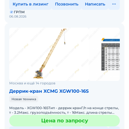
Купить в лизинг
Позвонить
Написать
ГРПМ
06.08.2026
Москва и ещё 14 городов
Деррик-кран XCMG XGW100-16S
Новая техника
Модель - XGW100-16SТип - деррик кранГ/п на конце стрелы,
т - 3.2Макс. грузоподъёмность, т - 16Макс. длина стрелы
(вылет), м - 30.3Общая мощность, кВт - 76Источн
Цена по запросу