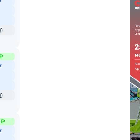
г
₽
г
и
я.
 ₽
г