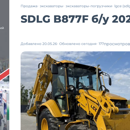
Продажа
экскаваторы
экскаваторы-погрузчики
lgce (sdl
SDLG B877F
б/у
202
просмотро
Добавлено 20.05.26
Обновлено сегодня
177