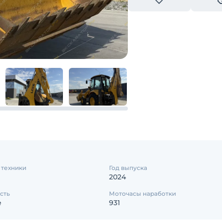
 техники
Год выпуска
2024
сть
Моточасы наработки
е
931