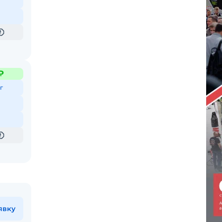
₽
г
явку