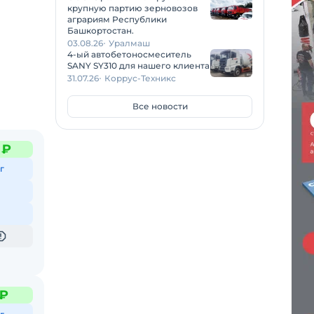
крупную партию зерновозов
аграриям Республики
Башкортостан.
03.08.26
Уралмаш
4-ый автобетоносмеситель
SANY SY310 для нашего клиента
ельной
31.07.26
Коррус-Техникс
ной
Все новости
 ₽
г
 ₽