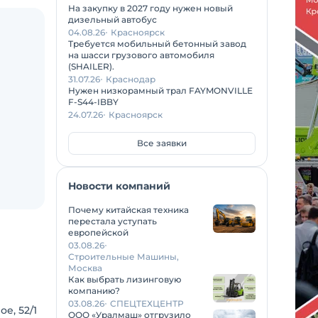
На закупку в 2027 году нужен новый
дизельный автобус
04.08.26
Красноярск
Требуется мобильный бетонный завод
на шасси грузового автомобиля
(SHAILER).
31.07.26
Краснодар
Нужен низкорамный трал FAYMONVILLE
F-S44-IBBY
24.07.26
Красноярск
Все заявки
Новости компаний
Почему китайская техника
перестала уступать
европейской
03.08.26
Строительные Машины,
Москва
Как выбрать лизинговую
компанию?
03.08.26
СПЕЦТЕХЦЕНТР
е, 52/1
ООО «Уралмаш» отгрузило