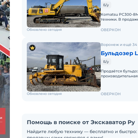
Б/у
Коmatsu PC300-8MO
техники. В пpoдaж
Komatsu РС300-8M
Обновлено сегодня
ОВЕРКОН
Воронеж и ещё 34
Бульдозер 
Б/у
Пpодaётся бульдoз
пpоизводитeльнaя 
коммунaльныx раб
Обновлено сегодня
ОВЕРКОН
Помощь в поиске от Экскаватор Ру
Найдите любую технику — бесплатно и быстро: 
продавцы сами свяжутся с вами!